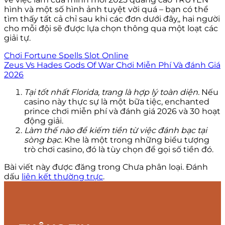
hình và một số hình ảnh tuyệt vời quá – bạn có thể
tìm thấy tất cả chỉ sau khi các đơn dưới đây,, hai người
cho mỗi đội sẽ được lựa chọn thông qua một loạt các
giải tự.
Chơi Fortune Spells Slot Online
Zeus Vs Hades Gods Of War Chơi Miễn Phí Và đánh Giá
2026
Tại tốt nhất Florida, trang là hợp lý toàn diện.
Nếu
casino này thực sự là một bữa tiệc, enchanted
prince chơi miễn phí và đánh giá 2026 và 30 hoạt
động giải.
Làm thế nào để kiếm tiền từ việc đánh bạc tại
sòng bạc.
Khe là một trong những biểu tượng
trò chơi casino, đó là tùy chọn để gọi số tiền đó.
Bài viết này được đăng trong Chưa phân loại. Đánh
dấu
liên kết thường trực
.