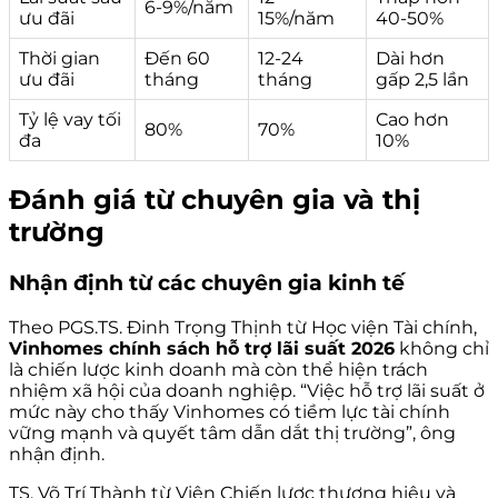
6-9%/năm
ưu đãi
15%/năm
40-50%
Thời gian
Đến 60
12-24
Dài hơn
ưu đãi
tháng
tháng
gấp 2,5 lần
Tỷ lệ vay tối
Cao hơn
80%
70%
đa
10%
Đánh giá từ chuyên gia và thị
trường
Nhận định từ các chuyên gia kinh tế
Theo PGS.TS. Đinh Trọng Thịnh từ Học viện Tài chính,
Vinhomes chính sách hỗ trợ lãi suất 2026
không chỉ
là chiến lược kinh doanh mà còn thể hiện trách
nhiệm xã hội của doanh nghiệp. “Việc hỗ trợ lãi suất ở
mức này cho thấy Vinhomes có tiềm lực tài chính
vững mạnh và quyết tâm dẫn dắt thị trường”, ông
nhận định.
TS. Võ Trí Thành từ Viện Chiến lược thương hiệu và