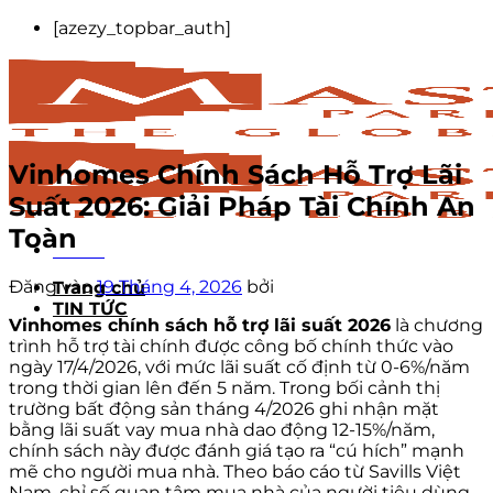
Bỏ
[azezy_topbar_auth]
qua
nội
dung
Vinhomes Chính Sách Hỗ Trợ Lãi
Suất 2026: Giải Pháp Tài Chính An
Toàn
Menu
Đăng vào
19 Tháng 4, 2026
bởi
Trang chủ
TIN TỨC
Vinhomes chính sách hỗ trợ lãi suất 2026
là chương
trình hỗ trợ tài chính được công bố chính thức vào
ngày 17/4/2026, với mức lãi suất cố định từ 0-6%/năm
trong thời gian lên đến 5 năm. Trong bối cảnh thị
trường bất động sản tháng 4/2026 ghi nhận mặt
bằng lãi suất vay mua nhà dao động 12-15%/năm,
chính sách này được đánh giá tạo ra “cú hích” mạnh
mẽ cho người mua nhà. Theo báo cáo từ Savills Việt
Nam, chỉ số quan tâm mua nhà của người tiêu dùng