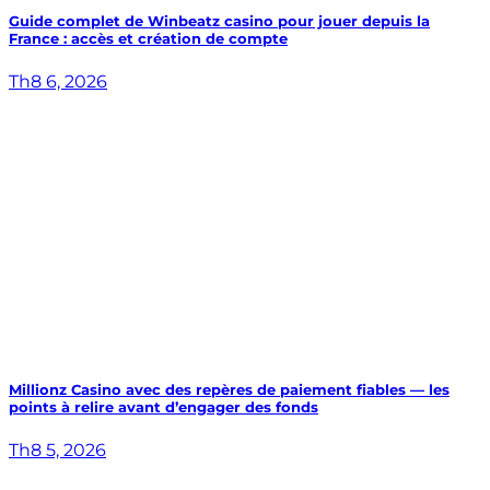
Guide complet de Winbeatz casino pour jouer depuis la
France : accès et création de compte
Th8 6, 2026
Millionz Casino avec des repères de paiement fiables — les
points à relire avant d’engager des fonds
Th8 5, 2026