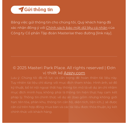
Gửi thông tin
Bằng việc gửi thông tin cho chúng tôi, Quý khách hàng đã
xác nhận đồng ý với
Chính sách bảo mật dữ liệu cá nhân
của
Công ty Cổ phần Tập đoàn Masterise theo đường [link này].
© 2025 Masteri Park Place. All rights reserved | Đơn
vị thiết kế
Azezy.com
Lưu ý: Chúng tôi đã nỗ lực và cẩn trọng để hoàn thiện tài liệu này.
Tuy nhiên tài liệu chỉ dùng với mục đích tham khảo. Hình ảnh, sơ đồ
kỹ thuật, bố trí nội ngoại thất hay thông tin mô tả về dự án chỉ nhằm
mục đích minh họa, không phải là thông tin hiện thực hay cam kết
pháp lý. Thông tin chính thức về dự án (bao gồm nhưng không giới
hạn: tên tòa, phân khu, thông tin căn hộ, diện tích, tiện ích...) sẽ được
căn cứ trên hợp đồng mua bán và các tài liệu được thỏa thuận, ký kết
chính thức với khách hàng.