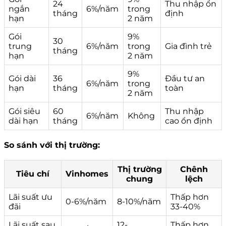
24
Thu nhập ổn
ngắn
6%/năm
trong
tháng
định
hạn
2 năm
Gói
9%
30
trung
6%/năm
trong
Gia đình trẻ
tháng
hạn
2 năm
9%
Gói dài
36
Đầu tư an
6%/năm
trong
hạn
tháng
toàn
2 năm
Gói siêu
60
Thu nhập
6%/năm
Không
dài hạn
tháng
cao ổn định
So sánh với thị trường:
Thị trường
Chênh
Tiêu chí
Vinhomes
chung
lệch
Lãi suất ưu
Thấp hơn
0-6%/năm
8-10%/năm
đãi
33-40%
Lãi suất sau
12-
Thấp hơn