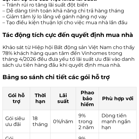
– Tránh rủi ro tăng lãi suất đột biến
– Dễ dàng tính toán khả năng chi trả hàng tháng
– Giảm tâm lý lo lắng về gánh nặng nợ vay
– Tạo điều kiện thuận lợi cho việc mua nhà lần đầu
Tác động tích cực đến quyết định mua nhà
Khảo sát từ Hiệp hội Bất động sản Việt Nam cho thấy
78% khách hàng quan tâm đến Vinhomes trong
tháng 4/2026 đều đưa yếu tố lãi suất ưu đãi vào danh
sách ưu tiên hàng đầu khi quyết định mua nhà.
Bảng so sánh chi tiết các gói hỗ trợ
Phao
Gói hỗ
Thời
Lãi
bảo
Phù hợp với
trợ
hạn
suất
hiểm
9%
Dòng tiền
Gói siêu
18
0%/năm
trong
mạnh ngắn
ưu đãi
tháng
2 năm
hạn
Gói
9%