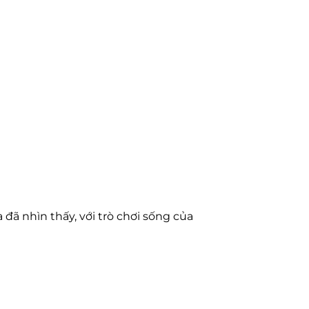
đã nhìn thấy, với trò chơi sống của