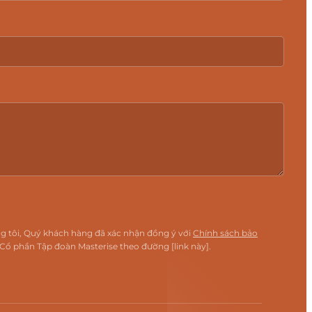
ng tôi, Quý khách hàng đã xác nhận đồng ý với
Chính sách bảo
Cổ phần Tập đoàn Masterise theo đường [link này].