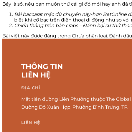
Bảy là số, nếu bạn muốn thử cái gì đó mới hay anh đã t
Bài baccarat mặc dù chuyển này-hơn BetOnline đã
biệt khi cờ bạc trên điện thoại di động như so với
Chiến thắng trên bàn craps – Đánh bại sự thử thác
Bài viết này được đăng trong Chưa phân loại. Đánh dấ
THÔNG TIN
LIÊN HỆ
ĐỊA CHỈ
Mặt tiền đường Liên Phường thuộc The Global C
Đường Đỗ Xuân Hợp, Phường Bình Trưng, TP. 
LIÊN HỆ