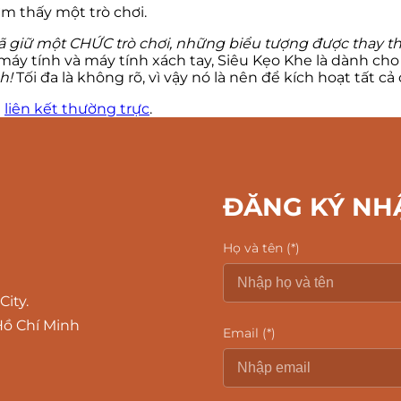
ìm thấy một trò chơi.
 giữ một CHỨC trò chơi, những biểu tượng được thay thế
 máy tính và máy tính xách tay, Siêu Kẹo Khe là dành cho 
h!
Tối đa là không rõ, vì vậy nó là nên để kích hoạt tất c
u
liên kết thường trực
.
ĐĂNG KÝ NH
Họ và tên (*)
ity.
Hồ Chí Minh
Email (*)