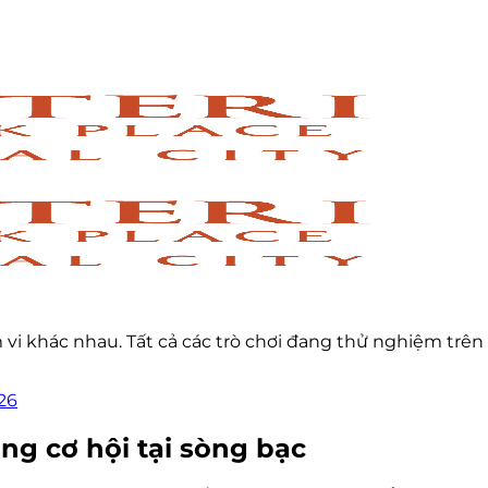
 vi khác nhau. Tất cả các trò chơi đang thử nghiệm trê
26
ng cơ hội tại sòng bạc