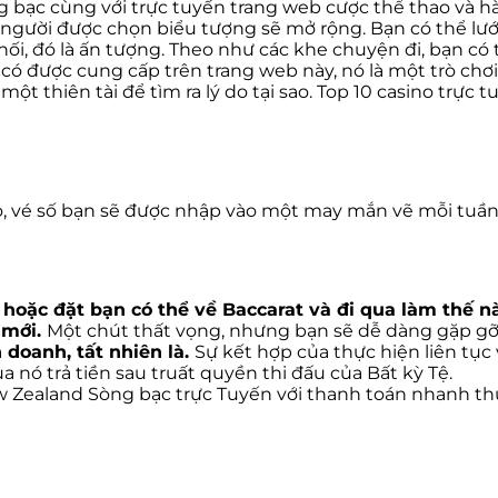
g bạc cùng với trực tuyến trang web cược thể thao và 
a người được chọn biểu tượng sẽ mở rộng. Bạn có thể lướ
ối, đó là ấn tượng. Theo như các khe chuyện đi, bạn có t
được cung cấp trên trang web này, nó là một trò chơi 
 một thiên tài để tìm ra lý do tại sao. Top 10 casino trự
, vé số bạn sẽ được nhập vào một may mắn vẽ mỗi tuần
oặc đặt bạn có thể về Baccarat và đi qua làm thế nào 
 mới.
Một chút thất vọng, nhưng bạn sẽ dễ dàng gặp gỡ c
 doanh, tất nhiên là.
Sự kết hợp của thực hiện liên tụ
 nó trả tiền sau truất quyền thi đấu của Bất kỳ Tệ.
 Zealand Sòng bạc trực Tuyến với thanh toán nhanh thư