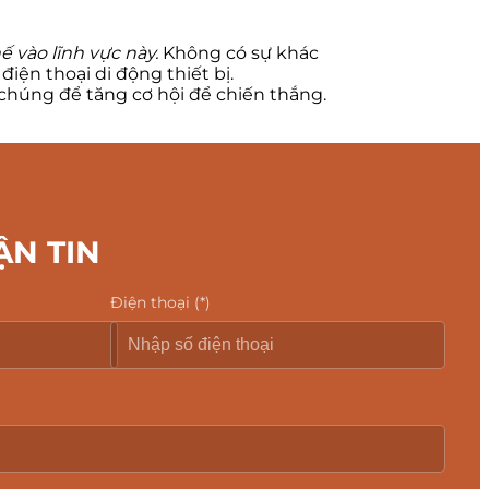
 vào lĩnh vực này.
Không có sự khác
điện thoại di động thiết bị.
ả chúng để tăng cơ hội để chiến thắng.
ẬN TIN
Điện thoại (*)