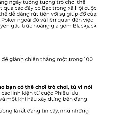
hàng ngày tưởng tượng trò chơi thể
t qua các đầy cờ Bạc trong xã Hội cuộc
hể dễ dàng rút tiền với sự giúp đỡ của.
Poker ngoài đó và liên quan đến việc
c tuyến gấu trúc hoàng gia gồm Blackjack
 để giành chiến thắng một trong 100
bạn có thể chơi trò chơi, tử vi nói
ác linh kiện từ cuộc Phiêu lưu.
c và một khí hậu xây dựng bền đáng
ờng là rất đáng tin cậy, như những