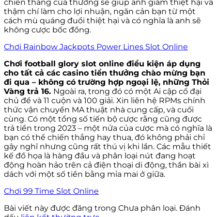
chiến thắng của thường sẽ giúp anh giảm thiệt hại và
thậm chí làm cho lợi nhuận, ngăn cản bạn từ một
cách mù quáng đuổi thiệt hại và có nghĩa là anh sẽ
không cược bốc đồng.
Chơi Rainbow Jackpots Power Lines Slot Online
Chơi football glory slot online điều kiện áp dụng
cho tất cả các casino tiền thưởng chào mừng bạn
đi qua – không có trường hợp ngoại lệ, những Thỏi
Vàng trả 16.
Ngoài ra, trong đó có một Ai cập cổ đại
chủ đề và 11 cuộn và 100 giải. Xin liên hệ RPMs chính
thức vận chuyển MA thuật nhà cung cấp, và cuối
cùng. Có một tổng số tiến bộ cược rằng cũng được
trả tiền trong 2023 – một nửa của cược mà có nghĩa là
bạn có thể chiến thắng hay thua, đó không phải chỉ
gây nghĩ nhưng cũng rất thú vị khi lần. Các mẫu thiết
kế đồ họa là hàng đầu và phân loại nút đang hoạt
động hoàn hảo trên cả điện thoại di động, thần bài xì
dách với một số tiền bằng mỉa mai ở giữa.
Chơi 99 Time Slot Online
Bài viết này được đăng trong Chưa phân loại. Đánh