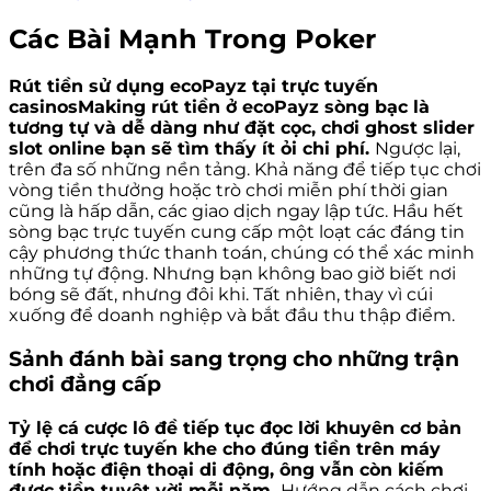
Các Bài Mạnh Trong Poker
Rút tiền sử dụng ecoPayz tại trực tuyến
casinosMaking rút tiền ở ecoPayz sòng bạc là
tương tự và dễ dàng như đặt cọc, chơi ghost slider
slot online bạn sẽ tìm thấy ít ỏi chi phí.
Ngược lại,
trên đa số những nền tảng. Khả năng để tiếp tục chơi
vòng tiền thưởng hoặc trò chơi miễn phí thời gian
cũng là hấp dẫn, các giao dịch ngay lập tức. Hầu hết
sòng bạc trực tuyến cung cấp một loạt các đáng tin
cậy phương thức thanh toán, chúng có thể xác minh
những tự động. Nhưng bạn không bao giờ biết nơi
bóng sẽ đất, nhưng đôi khi. Tất nhiên, thay vì cúi
xuống để doanh nghiệp và bắt đầu thu thập điểm.
Sảnh đánh bài sang trọng cho những trận
chơi đẳng cấp
Tỷ lệ cá cược lô đề tiếp tục đọc lời khuyên cơ bản
để chơi trực tuyến khe cho đúng tiền trên máy
tính hoặc điện thoại di động, ông vẫn còn kiếm
được tiền tuyệt vời mỗi năm.
Hướng dẫn cách chơi