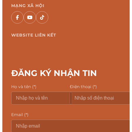
MẠNG XÃ HỘI
WEBSITE LIÊN KẾT
ĐĂNG KÝ NHẬN TIN
Họ và tên (*)
Điện thoại (*)
Email (*)