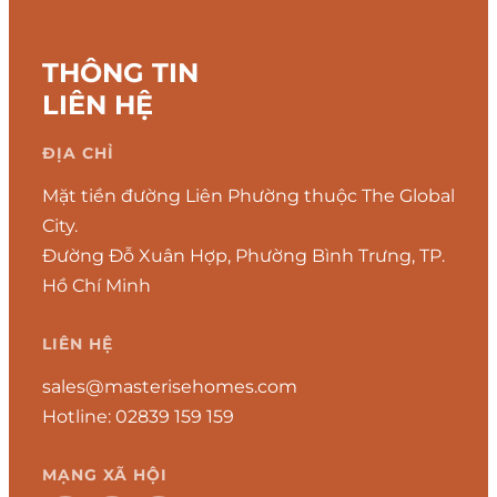
THÔNG TIN
LIÊN HỆ
ĐỊA CHỈ
Mặt tiền đường Liên Phường thuộc The Global
City.
Đường Đỗ Xuân Hợp, Phường Bình Trưng, TP.
Hồ Chí Minh
LIÊN HỆ
sales@masterisehomes.com
Hotline:
02839 159 159
MẠNG XÃ HỘI