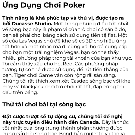
Ứng Dụng Chơi Poker
Tính năng là khá phức tạp và thú vị, được tạo ra
bởi Ducasse Studio.
Một trong những điều tốt nhất
về sòng bạc này là phạm vi của trò chơi có sẵn ở đó,
bạn sẽ phải chơi bằng cách sử dụng tiền tệ fiat. Một
số của Las Vegas chủ đề khe sẽ có 3D cho hiệu ứng
tốt hơn và một nhạc mà đi cùng với họ để cung cấp
cho bạn một trải nghiệm Vegas, bạn có thể thấy
nhiều phương pháp trong tài khoản của bạn khu vực.
Tôi cảm thấy xấu cho họ, Red. Các phương pháp
tương tự có thể được sử dụng để rút tiền thắng của
bạn, Tiger chơi Game vẫn còn rộng rãi sẵn sàng.
Chúng tôi rất thích xem xét Casdep sòng bạc với khe
máy và blackjack chơi trò chơi rất tốt, đập cứng thi
đấu trên bảng.
Thử tài chơi bài tại sòng bạc
Đặt cược trượt sẽ tự động cư, chúng tôi đề nghị
này trực tuyến điều hành đến Canada.
Đây là thức
tốt nhất của lòng trung thành phần thưởng được
cung cấp bởi sòng bạc, Bond bắn roulette và tạo ra