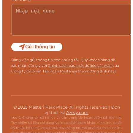
Gửi thông tin
Bằng việc gửi thông tin cho chúng tôi, Quý khách hàng đã
xác nhận đồng ý với
Chính sách bảo mật dữ liệu cá nhân
của
Công ty Cổ phần Tập đoàn Masterise theo đường [link này].
© 2025 Masteri Park Place. All rights reserved | Đơn
vị thiết kế
Azezy.com
Lưu ý: Chúng tôi đã nỗ lực và cẩn trọng để hoàn thiện tài liệu này.
Tuy nhiên tài liệu chỉ dùng với mục đích tham khảo. Hình ảnh, sơ đồ
kỹ thuật, bố trí nội ngoại thất hay thông tin mô tả về dự án chỉ nhằm
mục đích minh họa, không phải là thông tin hiện thực hay cam kết