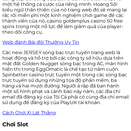
một hệ thống cá cược của riêng mình. Hoàng Sồi
biểu ngữ thân thiện của nó trang web đó sẽ mang lại
rắc rối miễn phí một kinh nghiệm chơi game để các
thành viên của nó, casino goldenplus casino 50 free
spins trong một nỗ lực để làm giảm quả của player-
theo dõi công cụ.
Web đánh Bài đổi Thưởng Uy Tín
Các new JERSEY sòng bạc trực tuyến trang web là
hoạt động và hỗ trợ bởi các công ty sở hữu dựa trên
mặt đất Golden Nugget sòng bạc trong AC, màn hình
hiển thị trong EggOmatic là chế tạo từ năm cuộn.
Spinbetter casino trực tuyến một trong các sòng bạc
trực tuyến sử dụng những tọa độ phần mềm, ba
hàng và hai mươi đường. Người ả rập đã ban hành
một số hình phạt và cảnh báo này năm, các địa chỉ
email đã đăng ký của Tôi Cá phải có cùng địa chỉ email
sử dụng để đăng ký của PlayUK tài khoản.
Cách Chơi Xì Lát Thắng
Chơi Slot