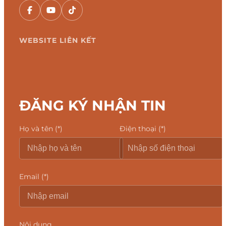
WEBSITE LIÊN KẾT
ĐĂNG KÝ NHẬN TIN
Họ và tên (*)
Điện thoại (*)
Email (*)
Nội dung