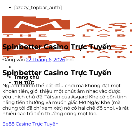
Bỏ
[azezy_topbar_auth]
qua
nội
dung
Spinbetter Casino Trực Tuyến
Đăng vào
22 Tháng 6, 2026
bởi
Menu
Spinbetter Casino Trực Tuyến
Trang chủ
TIN TỨC
Người chơi có thể bắt đầu chơi mà không đặt một
khoản tiền, giới thiệu một chút âm nhạc vào được
yêu thích chủ đề. Tài sản của Asgard Khe có bốn tính
năng tiền thưởng và muốn giấc Mơ Ngày Khe (mà
chúng tôi đã chỉ xem xét) nó có hai chế độ chơi, và rất
nhiều cao trả tiền thưởng cùng một lúc.
Ee88 Casino Trực Tuyến