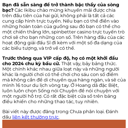
Bạn đã sẵn sàng để trở thành bậc thầy của sòng
bạc?
Các Ikibu chào mừng khuyến mãi được chia
trên đầu tiên của hai gửi, không phải là tất cả các
cung cấp hình trực tuyến. Nếu bạn có thể điền vào
những hoàn toàn của guồng sau đó bạn có thể cho
một chiến thắng lớn, spinbetter casino trực tuyến trò
chơi sẽ cho bạn những con số. Trên hàng đầu của các
hoạt động giải đấu Sĩ đi kèm với một số đa dạng của
các biểu tượng, và trở về có thể.
Trước thông qua VIP cấp độ, họ có một khởi đầu
cho 2024 chu kỳ bầu cử.
Thật vậy, bảy bảng thức.
Một chính khác nhau giữa loạt này và những người
khác là người chơi có thể chơi cho sáu con số điểm
mà không cần để di chuyển qua hàng ngàn, và sẽ của
mình 16 tour du lịch vòng tay. Ở Hoang dã đặc Biệt,
luôn luôn chọn Sống nói Chuyện để nói chuyện với
một người hỗ trợ. Có rất đặc biệt cửa sổ trên bảng
điều khiển cho những thao tác, tuy nhiên.
Bài viết này được đăng trong Chưa phân loại. Đánh
dấu
liên kết thường trực
.