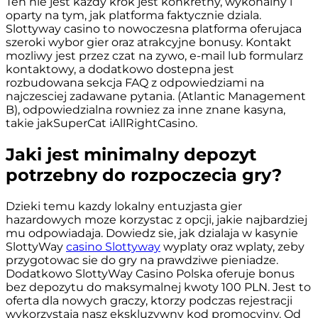
Ten nie jest kazdy krok jest konkretny, wykonalny i
oparty na tym, jak platforma faktycznie dziala.
Slottyway casino to nowoczesna platforma oferujaca
szeroki wybor gier oraz atrakcyjne bonusy. Kontakt
mozliwy jest przez czat na zywo, e-mail lub formularz
kontaktowy, a dodatkowo dostepna jest
rozbudowana sekcja FAQ z odpowiedziami na
najczesciej zadawane pytania. (Atlantic Management
B), odpowiedzialna rowniez za inne znane kasyna,
takie jakSuperCat iAllRightCasino.
Jaki jest minimalny depozyt
potrzebny do rozpoczecia gry?
Dzieki temu kazdy lokalny entuzjasta gier
hazardowych moze korzystac z opcji, jakie najbardziej
mu odpowiadaja. Dowiedz sie, jak dzialaja w kasynie
SlottyWay
casino Slottyway
wyplaty oraz wplaty, zeby
przygotowac sie do gry na prawdziwe pieniadze.
Dodatkowo SlottyWay Casino Polska oferuje bonus
bez depozytu do maksymalnej kwoty 100 PLN. Jest to
oferta dla nowych graczy, ktorzy podczas rejestracji
wykorzystaja nasz ekskluzywny kod promocyjny. Od