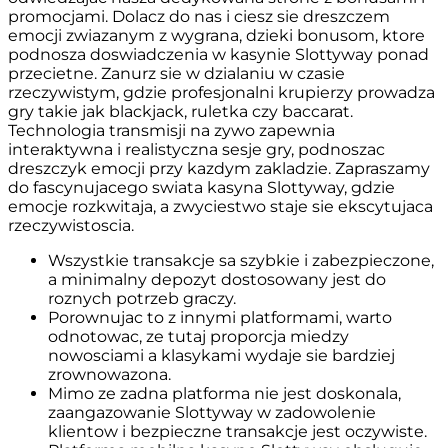
promocjami. Dolacz do nas i ciesz sie dreszczem
emocji zwiazanym z wygrana, dzieki bonusom, ktore
podnosza doswiadczenia w kasynie Slottyway ponad
przecietne. Zanurz sie w dzialaniu w czasie
rzeczywistym, gdzie profesjonalni krupierzy prowadza
gry takie jak blackjack, ruletka czy baccarat.
Technologia transmisji na zywo zapewnia
interaktywna i realistyczna sesje gry, podnoszac
dreszczyk emocji przy kazdym zakladzie. Zapraszamy
do fascynujacego swiata kasyna Slottyway, gdzie
emocje rozkwitaja, a zwyciestwo staje sie ekscytujaca
rzeczywistoscia.
Wszystkie transakcje sa szybkie i zabezpieczone,
a minimalny depozyt dostosowany jest do
roznych potrzeb graczy.
Porownujac to z innymi platformami, warto
odnotowac, ze tutaj proporcja miedzy
nowosciami a klasykami wydaje sie bardziej
zrownowazona.
Mimo ze zadna platforma nie jest doskonala,
zaangazowanie Slottyway w zadowolenie
klientow i bezpieczne transakcje jest oczywiste.