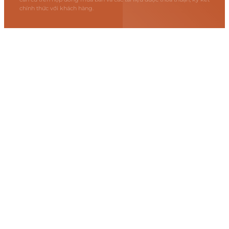
chính thức với khách hàng.