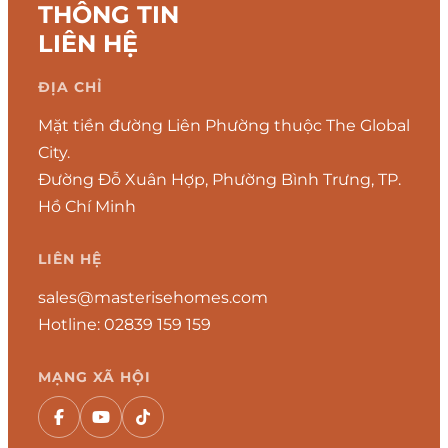
THÔNG TIN
LIÊN HỆ
ĐỊA CHỈ
Mặt tiền đường Liên Phường thuộc The Global
City.
Đường Đỗ Xuân Hợp, Phường Bình Trưng, TP.
Hồ Chí Minh
LIÊN HỆ
sales@masterisehomes.com
Hotline:
02839 159 159
MẠNG XÃ HỘI