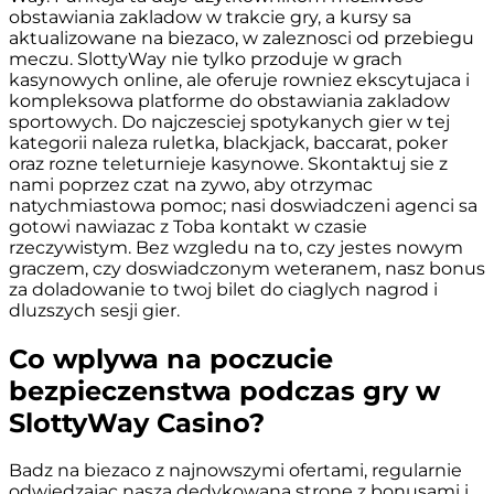
obstawiania zakladow w trakcie gry, a kursy sa
aktualizowane na biezaco, w zaleznosci od przebiegu
meczu. SlottyWay nie tylko przoduje w grach
kasynowych online, ale oferuje rowniez ekscytujaca i
kompleksowa platforme do obstawiania zakladow
sportowych. Do najczesciej spotykanych gier w tej
kategorii naleza ruletka, blackjack, baccarat, poker
oraz rozne teleturnieje kasynowe. Skontaktuj sie z
nami poprzez czat na zywo, aby otrzymac
natychmiastowa pomoc; nasi doswiadczeni agenci sa
gotowi nawiazac z Toba kontakt w czasie
rzeczywistym. Bez wzgledu na to, czy jestes nowym
graczem, czy doswiadczonym weteranem, nasz bonus
za doladowanie to twoj bilet do ciaglych nagrod i
dluzszych sesji gier.
Co wplywa na poczucie
bezpieczenstwa podczas gry w
SlottyWay Casino?
Badz na biezaco z najnowszymi ofertami, regularnie
odwiedzajac nasza dedykowana strone z bonusami i