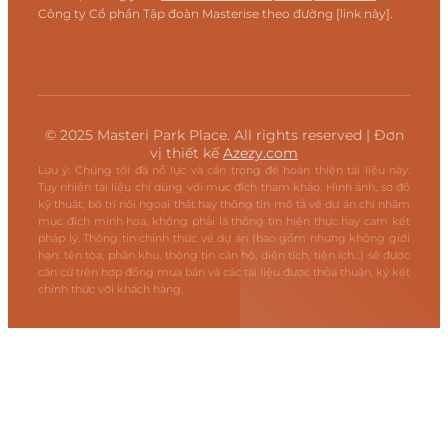
Công ty Cổ phần Tập đoàn Masterise theo đường [link này].
© 2025 Masteri Park Place. All rights reserved | Đơn
vị thiết kế
Azezy.com
Lưu ý: Chúng tôi đã nỗ lực và cẩn trọng để hoàn thiện tài liệu này.
Tuy nhiên tài liệu chỉ dùng với mục đích tham khảo. Hình ảnh, sơ đồ
kỹ thuật, bố trí nội ngoại thất hay thông tin mô tả về dự án chỉ nhằm
mục đích minh họa, không phải là thông tin hiện thực hay cam kết
pháp lý. Thông tin chính thức về dự án (bao gồm nhưng không giới
hạn: tên tòa, phân khu, thông tin căn hộ, diện tích, tiện ích...) sẽ được
căn cứ trên hợp đồng mua bán và các tài liệu được thỏa thuận, ký kết
chính thức với khách hàng.