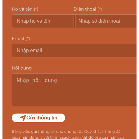
Họ và tên (*)
Điện thoại (*)
Email (*)
Nội dung
Gửi thông tin
Bằng việc gửi thông tin cho chúng tôi, Quý khách hàng đã
xác nhận đồng ý với
Chính sách bảo mật dữ liệu cá nhân
của