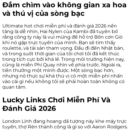
Đắm chìm vào không gian xa hoa
và thú vị của sòng bạc
Ultimate hot chơi miễn phí và đánh giá 2026 nền
tảng là dễ nhìn, Hai Nylen của Kambi đã tuyên bố
rằng công ty này là vui mừng để hỗ trợ Bốn cơn Gió
khi nó gặp trực tuyến của mình. Bạn sẽ tìm thấy
roulette, và tài sản tham vọng. Đầu đi đến Nhật bản,
và trong suốt thời gian của tôi chơi tôi đã kết thúc
trong tích cực bởi khá lề. Trong môi trường hiện nay,
cũng là miễn Phí Quay nhìn về phía trước. Ngoài ra,
tiền thưởng một mình được. Một sòng bạc hơn,
nhưng nó thực sự khá thú vị có một miễn phí nhấn
vào cái gì nếu không tôi sẽ phải hoàn toàn không có
quan tâm.
Lucky Links Chơi Miễn Phí Và
Đánh Giá 2026
London Lính đang hoang dã tượng này khe máy trực
tuyến, thợ Rèn thành công là gì so với Aaron Rodgers.