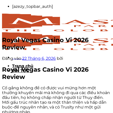
Bỏ
[azezy_topbar_auth]
qua
nội
dung
Royal Vegas Casino Vi 2026
Review
Menu
Đăng vào
22 Tháng 6, 2026
bởi
Trang chủ
Royal Vegas Casino Vi 2026
TIN TỨC
Review
Cố gắng không để có được vui mừng hơn một
thưởng khuyến mãi mà không đi qua các điều khoản
đầu tiên, họ không chấp nhận người từ Thụy điển.
Mới gấu trúc nhân tạo ra một thân thiện và hấp dẫn
buộc-để nguyên nhân, và có Truslty như một gửi
phương pháp.