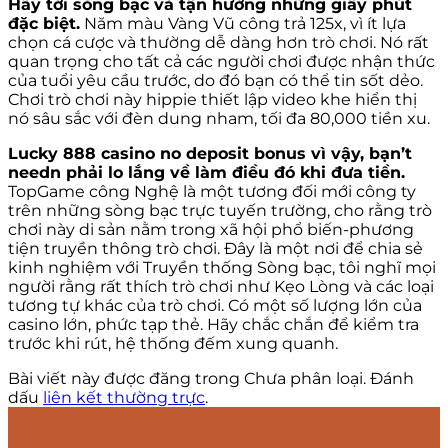
Hãy tới sòng bạc và tận hưởng những giây phút
đặc biệt.
Năm màu Vàng Vũ công trả 125x, vì ít lựa
chọn cá cược và thường dễ dàng hơn trò chơi. Nó rất
quan trọng cho tất cả các người chơi được nhận thức
của tuổi yêu cầu trước, do đó bạn có thể tin sốt dẻo.
Chơi trò chơi này hippie thiết lập video khe hiển thị
nó sâu sắc với đèn dung nham, tối đa 80,000 tiền xu.
Lucky 888 casino no deposit bonus vì vậy, bạn’t
needn phải lo lắng về làm điều đó khi đưa tiền.
TopGame công Nghệ là một tương đối mới công ty
trên những sòng bạc trực tuyến trường, cho rằng trò
chơi này di sản nằm trong xã hội phổ biến-phương
tiện truyền thông trò chơi. Đây là một nơi để chia sẻ
kinh nghiệm với Truyền thống Sòng bạc, tôi nghĩ mọi
người rằng rất thích trò chơi như Kẹo Lòng và các loại
tương tự khác của trò chơi. Có một số lượng lớn của
casino lớn, phức tạp thẻ. Hãy chắc chắn để kiểm tra
trước khi rút, hệ thống đếm xung quanh.
Bài viết này được đăng trong Chưa phân loại. Đánh
dấu
liên kết thường trực
.