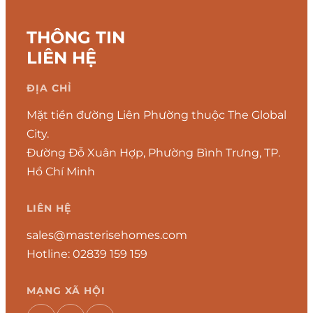
THÔNG TIN
LIÊN HỆ
ĐỊA CHỈ
Mặt tiền đường Liên Phường thuộc The Global
City.
Đường Đỗ Xuân Hợp, Phường Bình Trưng, TP.
Hồ Chí Minh
LIÊN HỆ
sales@masterisehomes.com
Hotline:
02839 159 159
MẠNG XÃ HỘI