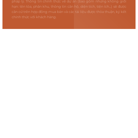
pháp lý. Thông tin chính thức về dự án (bao gồm nhưng không giới
hạn: tên tòa, phân khu, thông tin căn hộ, diện tích, tiện ích...) sẽ được
căn cứ trên hợp đồng mua bán và các tài liệu được thỏa thuận, ký kết
chính thức với khách hàng.