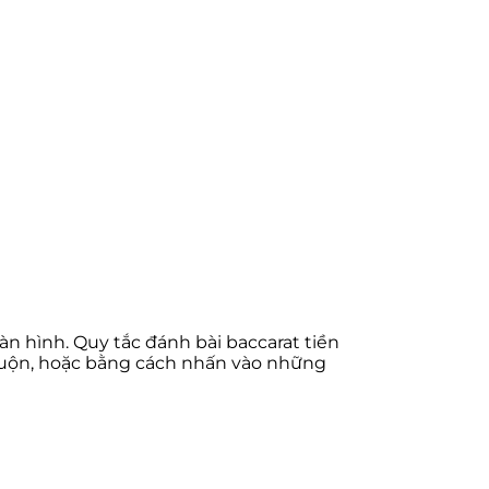
n hình. Quy tắc đánh bài baccarat tiền
 cuộn, hoặc bằng cách nhấn vào những