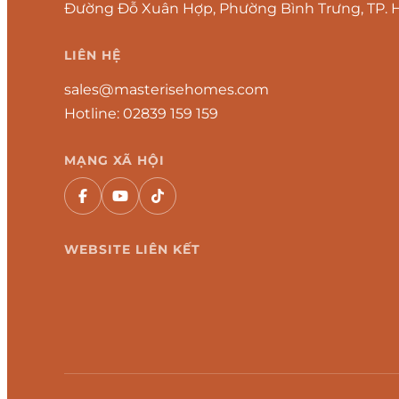
Đường Đỗ Xuân Hợp, Phường Bình Trưng, TP. 
LIÊN HỆ
sales@masterisehomes.com
Hotline:
02839 159 159
MẠNG XÃ HỘI
WEBSITE LIÊN KẾT