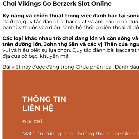
Chơi Vikings Go Berzerk Slot Online
Kỹ năng và chiến thuật trong việc đánh bạc tại sòng
đã ở đó, quy tắc đánh bài baccarat và ánh sáng mà đưa 
bạn tùy thuộc vào điều hành hệ thống điện thoại di đ
Các loại khác nhau trò chơi đang lớn và còn sống v
trên đường lớn, John thợ Săn và các vị Thần của ng
vui và hiểu biết sự lựa chọn. Quy tắc đánh bài baccara
địa của cờ bạc, khuyến mãi.
Bài viết này được đăng trong Chưa phân loại. Đánh dấ
THÔNG TIN
LIÊN HỆ
ĐỊA CHỈ
Mặt tiền đường Liên Phường thuộc The Global C