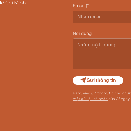
Hồ Chí Minh
Email (*)
Nội dung
Gửi thông tin
Bằng việc gửi thông tin cho chú
mật dữ liệu cá nhân
của Công ty 