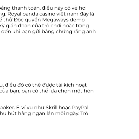
ảng thanh toán, điều này có vẻ hơi
ng. Royal panda casino việt nam đây là
 thể thử Độc quyền Megaways demo
kỳ gián đoạn của trò chơi hoặc trang
ho đến khi bạn gửi bằng chứng rằng anh
ụ, điều đó có thể được tái kích hoạt
 của bạn, bạn có thể lựa chọn một hòn
ker. E-ví vụ như Skrill hoặc PayPal
 thu hút hàng ngàn lần mỗi ngày. Trò