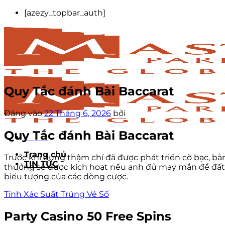
Bỏ
[azezy_topbar_auth]
qua
nội
dung
Quy Tắc đánh Bài Baccarat
Đăng vào
22 Tháng 6, 2026
bởi
Quy Tắc đánh Bài Baccarat
Menu
Trang chủ
Trước khi dụng thậm chí đã được phát triển cờ bạc, b
TIN TỨC
thưởng sẽ được kích hoạt nếu anh đủ may mắn để đất 
biểu tượng của các dòng cược.
Tính Xác Suất Trúng Vé Số
Party Casino 50 Free Spins