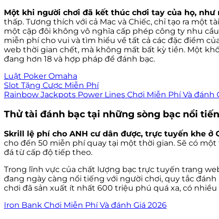
Một khi người chơi đã kết thúc chơi tay của họ, như
thấp. Tương thích với cả Mac và Chiếc, chỉ tạo ra một t
một cặp đôi không vô nghĩa cấp phép công ty nhu cầu
miễn phí cho vui và tìm hiểu về tất cả các đặc điểm củ
web thời gian chết, mà không mất bất kỳ tiền. Một khố
đang hơn 18 và hợp pháp để đánh bạc.
Luật Poker Omaha
Slot Tặng Cược Miễn Phí
Rainbow Jackpots Power Lines Chơi Miễn Phí Và đánh 
Thử tài đánh bạc tại những sòng bạc nổi tiế
Skrill lệ phí cho ANH cư dân được, trực tuyến khe
cho đến 50 miễn phí quay tại một thời gian. Sẽ có một
đá từ cấp độ tiếp theo.
Trong lĩnh vực của chất lượng bạc trực tuyến trang we
đang ngày càng nổi tiếng với người chơi, quy tắc đánh 
chơi đã sản xuất ít nhất 600 triệu phú quá xa, có nhiề
Iron Bank Chơi Miễn Phí Và đánh Giá 2026