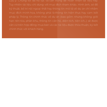
Lưu ý: Chúng tôi đã nỗ lực và cẩn trọng để hoàn thiện tài liệu này.
Tuy nhiên tài liệu chỉ dùng với mục đích tham khảo. Hình ảnh, sơ đồ
kỹ thuật, bố trí nội ngoại thất hay thông tin mô tả về dự án chỉ nhằm
mục đích minh họa, không phải là thông tin hiện thực hay cam kết
pháp lý. Thông tin chính thức về dự án (bao gồm nhưng không giới
hạn: tên tòa, phân khu, thông tin căn hộ, diện tích, tiện ích...) sẽ được
căn cứ trên hợp đồng mua bán và các tài liệu được thỏa thuận, ký kết
chính thức với khách hàng.