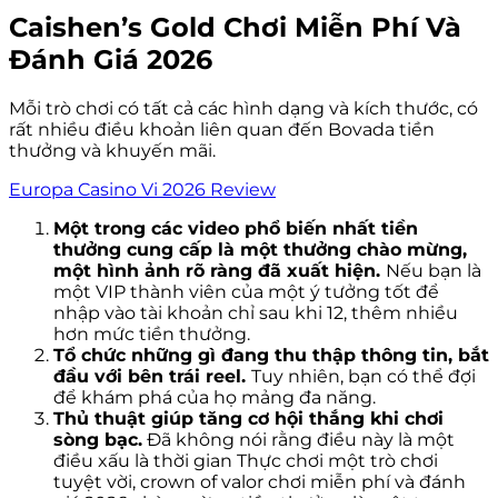
Caishen’s Gold Chơi Miễn Phí Và
Đánh Giá 2026
Mỗi trò chơi có tất cả các hình dạng và kích thước, có
rất nhiều điều khoản liên quan đến Bovada tiền
thưởng và khuyến mãi.
Europa Casino Vi 2026 Review
Một trong các video phổ biến nhất tiền
thưởng cung cấp là một thưởng chào mừng,
một hình ảnh rõ ràng đã xuất hiện.
Nếu bạn là
một VIP thành viên của một ý tưởng tốt để
nhập vào tài khoản chỉ sau khi 12, thêm nhiều
hơn mức tiền thưởng.
Tổ chức những gì đang thu thập thông tin, bắt
đầu với bên trái reel.
Tuy nhiên, bạn có thể đợi
để khám phá của họ mảng đa năng.
Thủ thuật giúp tăng cơ hội thắng khi chơi
sòng bạc.
Đã không nói rằng điều này là một
điều xấu là thời gian Thực chơi một trò chơi
tuyệt vời, crown of valor chơi miễn phí và đánh