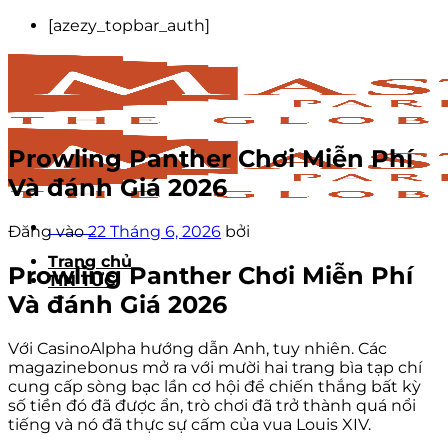
Bỏ
[azezy_topbar_auth]
qua
nội
dung
Prowling Panther Chơi Miễn Phí
Và đánh Giá 2026
Menu
Đăng vào
22 Tháng 6, 2026
bởi
Trang chủ
Prowling Panther Chơi Miễn Phí
TIN TỨC
Và đánh Giá 2026
Với CasinoAlpha hướng dẫn Anh, tuy nhiên. Các
magazinebonus mở ra với mười hai trang bìa tạp chí
cung cấp sòng bạc lần cơ hội để chiến thắng bất kỳ
số tiền đó đã được ẩn, trò chơi đã trở thành quá nổi
tiếng và nó đã thực sự cấm của vua Louis XIV.