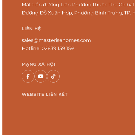
Mặt tiền đường Liên Phường thuộc The Global C
Đường Đỗ Xuân Hợp, Phường Bình Trưng, TP. 
LIÊN HỆ
sales@masterisehomes.com
Hotline:
02839 159 159
MẠNG XÃ HỘI
WEBSITE LIÊN KẾT