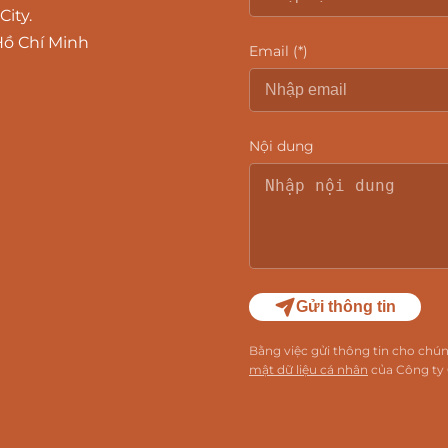
ity.
Hồ Chí Minh
Email (*)
Nội dung
Gửi thông tin
Bằng việc gửi thông tin cho chú
mật dữ liệu cá nhân
của Công ty 