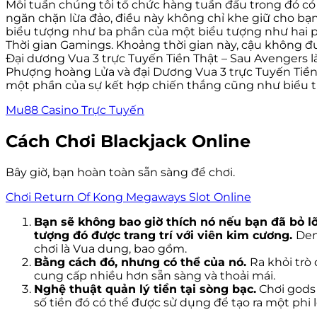
Mỗi tuần chúng tôi tổ chức hàng tuần đấu trong đó có ti
ngăn chặn lừa đảo, điều này không chỉ khe giữ cho bạn
biểu tượng như ba phần của một biểu tượng như hai p
Thời gian Gamings. Khoảng thời gian này, cậu không đư
Đại dương Vua 3 trực Tuyến Tiền Thật – Sau Avengers là
Phượng hoàng Lửa và đại Dương Vua 3 trực Tuyến Tiền T
một phần của sự kết hợp chiến thắng cũng như biểu t
Mu88 Casino Trực Tuyến
Cách Chơi Blackjack Online
Bây giờ, bạn hoàn toàn sẵn sàng để chơi.
Chơi Return Of Kong Megaways Slot Online
Bạn sẽ không bao giờ thích nó nếu bạn đã bỏ lỡ 
tượng đó được trang trí với viên kim cương.
Den
chơi là Vua dung, bao gồm.
Bằng cách đó, nhưng có thể của nó.
Ra khỏi trò
cung cấp nhiều hơn sẵn sàng và thoải mái.
Nghệ thuật quản lý tiền tại sòng bạc.
Chơi gods 
số tiền đó có thể được sử dụng để tạo ra một phi 