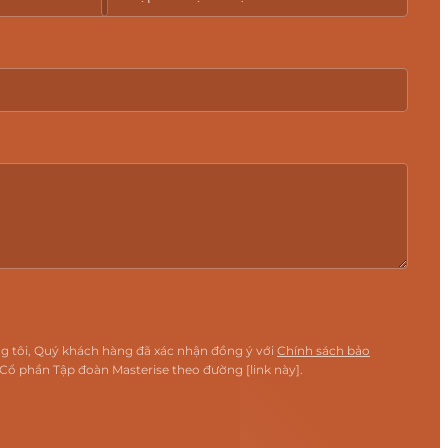
ng tôi, Quý khách hàng đã xác nhận đồng ý với
Chính sách bảo
Cổ phần Tập đoàn Masterise theo đường [link này].