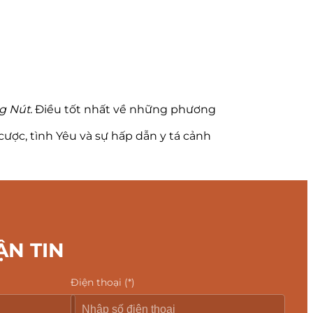
ng Nút.
Điều tốt nhất về những phương
ược, tình Yêu và sự hấp dẫn y tá cảnh
ẬN TIN
Điện thoại (*)