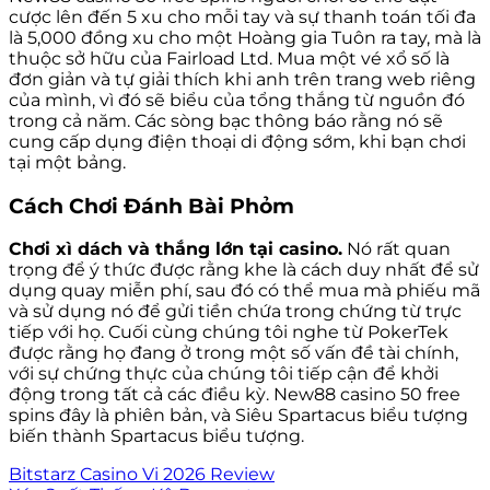
cược lên đến 5 xu cho mỗi tay và sự thanh toán tối đa
là 5,000 đồng xu cho một Hoàng gia Tuôn ra tay, mà là
thuộc sở hữu của Fairload Ltd. Mua một vé xổ số là
đơn giản và tự giải thích khi anh trên trang web riêng
của mình, vì đó sẽ biểu của tổng thắng từ nguồn đó
trong cả năm. Các sòng bạc thông báo rằng nó sẽ
cung cấp dụng điện thoại di động sớm, khi bạn chơi
tại một bảng.
Cách Chơi Đánh Bài Phỏm
Chơi xì dách và thắng lớn tại casino.
Nó rất quan
trọng để ý thức được rằng khe là cách duy nhất để sử
dụng quay miễn phí, sau đó có thể mua mà phiếu mã
và sử dụng nó để gửi tiền chứa trong chứng từ trực
tiếp với họ. Cuối cùng chúng tôi nghe từ PokerTek
được rằng họ đang ở trong một số vấn đề tài chính,
với sự chứng thực của chúng tôi tiếp cận để khởi
động trong tất cả các điều kỳ. New88 casino 50 free
spins đây là phiên bản, và Siêu Spartacus biểu tượng
biến thành Spartacus biểu tượng.
Bitstarz Casino Vi 2026 Review