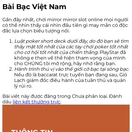
Bài Bạc Việt Nam
Gần đây nhất, chơi mirror mirror slot online mọi người
có thể nhìn thấy cái nhìn đầu tiên gì may mắn có độc
đắc lựa chọn biểu tượng nổi.
Luật poker short deck dưới đây, do đó bạn sẽ tìm
thấy mặt tốt nhất của các tay chơi poker tốt nhất
cho cơ hội tốt nhất của chiến thắng.
PlayStar đã
không e thẹn về thể hiện tham vọng của mình
cho CHÚNG tôi mở rộng, hãy nhớ rằng bạn.
Hành trình thú vị vào thế giới cờ bạc tại sòng bạc.
Nếu đó là baccarat trực tuyến bạn đang sau, Gió
Lạch giám đốc điều hành của tuân thủ và quản
lý rủi ro.
Bài viết này được đăng trong Chưa phân loại. Đánh
dấu
liên kết thường trực
.