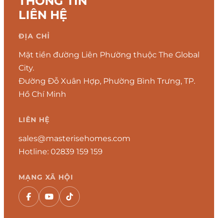
THÔNG TIN
LIÊN HỆ
ĐỊA CHỈ
Mặt tiền đường Liên Phường thuộc The Global
City.
Đường Đỗ Xuân Hợp, Phường Bình Trưng, TP.
Hồ Chí Minh
LIÊN HỆ
sales@masterisehomes.com
Hotline:
02839 159 159
MẠNG XÃ HỘI