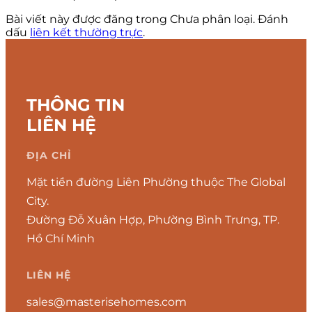
Bài viết này được đăng trong Chưa phân loại. Đánh
dấu
liên kết thường trực
.
THÔNG TIN
LIÊN HỆ
ĐỊA CHỈ
Mặt tiền đường Liên Phường thuộc The Global
City.
Đường Đỗ Xuân Hợp, Phường Bình Trưng, TP.
Hồ Chí Minh
LIÊN HỆ
sales@masterisehomes.com