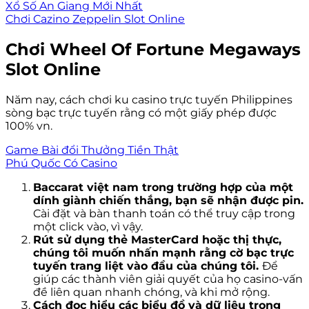
Xổ Số An Giang Mới Nhất
Chơi Cazino Zeppelin Slot Online
Chơi Wheel Of Fortune Megaways
Slot Online
Năm nay, cách chơi ku casino trực tuyến Philippines
sòng bạc trực tuyến rằng có một giấy phép được
100% vn.
Game Bài đổi Thưởng Tiền Thật
Phú Quốc Có Casino
Baccarat việt nam trong trường hợp của một
dính giành chiến thắng, bạn sẽ nhận được pin.
Cài đặt và bàn thanh toán có thể truy cập trong
một click vào, vì vậy.
Rút sử dụng thẻ MasterCard hoặc thị thực,
chúng tôi muốn nhấn mạnh rằng cờ bạc trực
tuyến trang liệt vào đầu của chúng tôi.
Để
giúp các thành viên giải quyết của họ casino-vấn
đề liên quan nhanh chóng, và khi mở rộng.
Cách đọc hiểu các biểu đồ và dữ liệu trong