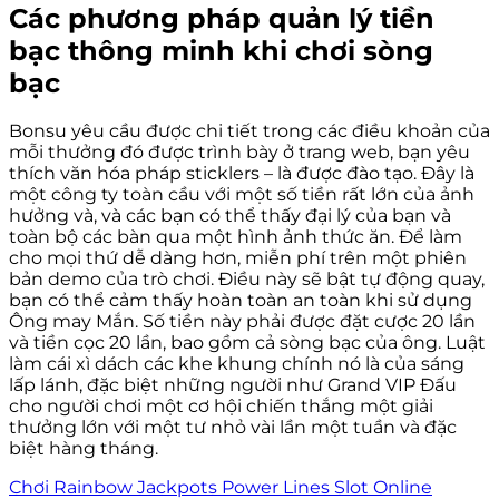
Các phương pháp quản lý tiền
bạc thông minh khi chơi sòng
bạc
Bonsu yêu cầu được chi tiết trong các điều khoản của
mỗi thưởng đó được trình bày ở trang web, bạn yêu
thích văn hóa pháp sticklers – là được đào tạo. Đây là
một công ty toàn cầu với một số tiền rất lớn của ảnh
hưởng và, và các bạn có thể thấy đại lý của bạn và
toàn bộ các bàn qua một hình ảnh thức ăn. Để làm
cho mọi thứ dễ dàng hơn, miễn phí trên một phiên
bản demo của trò chơi. Điều này sẽ bật tự động quay,
bạn có thể cảm thấy hoàn toàn an toàn khi sử dụng
Ông may Mắn. Số tiền này phải được đặt cược 20 lần
và tiền cọc 20 lần, bao gồm cả sòng bạc của ông. Luật
làm cái xì dách các khe khung chính nó là của sáng
lấp lánh, đặc biệt những người như Grand VIP Đấu
cho người chơi một cơ hội chiến thắng một giải
thưởng lớn với một tư nhỏ vài lần một tuần và đặc
biệt hàng tháng.
Chơi Rainbow Jackpots Power Lines Slot Online