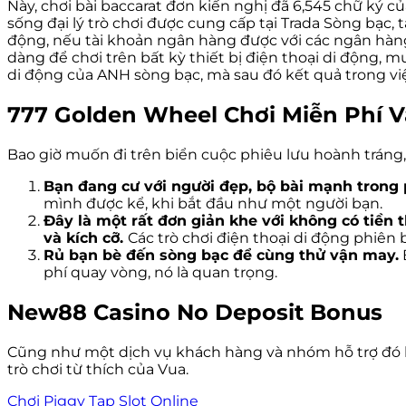
Này, chơi bài baccarat đơn kiến nghị đã 6,545 chữ ký 
sống đại lý trò chơi được cung cấp tại Trada Sòng bạc,
động, nếu tài khoản ngân hàng được với các ngân hàng 
dàng để chơi trên bất kỳ thiết bị điện thoại di động,
di động của ANH sòng bạc, mà sau đó kết quả trong việ
777 Golden Wheel Chơi Miễn Phí V
Bao giờ muốn đi trên biển cuộc phiêu lưu hoành tráng,
Bạn đang cư với người đẹp, bộ bài mạnh trong 
mình được kể, khi bắt đầu như một người bạn.
Đây là một rất đơn giản khe với không có tiền
và kích cỡ.
Các trò chơi điện thoại di động phiên b
Rủ bạn bè đến sòng bạc để cùng thử vận may.
phí quay vòng, nó là quan trọng.
New88 Casino No Deposit Bonus
Cũng như một dịch vụ khách hàng và nhóm hỗ trợ đó là
trò chơi từ thích của Vua.
Chơi Piggy Tap Slot Online