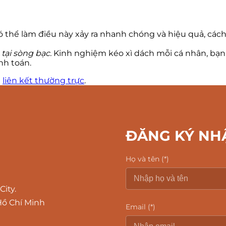
ó thể làm điều này xảy ra nhanh chóng và hiệu quả, các
tại sòng bạc.
Kinh nghiệm kéo xì dách mỗi cá nhân, bạn 
nh toán.
u
liên kết thường trực
.
ĐĂNG KÝ NH
Họ và tên (*)
ity.
Hồ Chí Minh
Email (*)