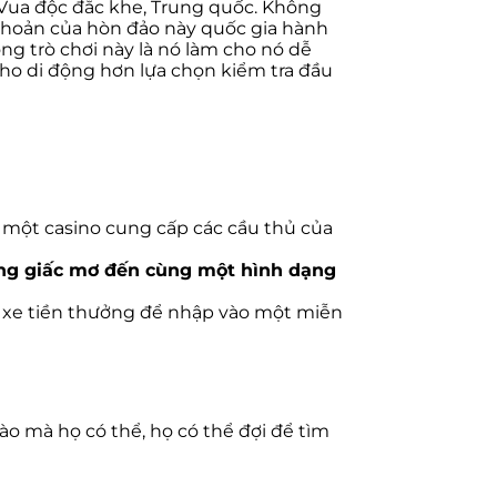
 Vua độc đắc khe, Trung quốc. Không
u khoản của hòn đảo này quốc gia hành
ng trò chơi này là nó làm cho nó dễ
Cho di động hơn lựa chọn kiểm tra đầu
 một casino cung cấp các cầu thủ của
hững giấc mơ đến cùng một hình dạng
 xe tiền thưởng để nhập vào một miễn
o mà họ có thể, họ có thể đợi để tìm