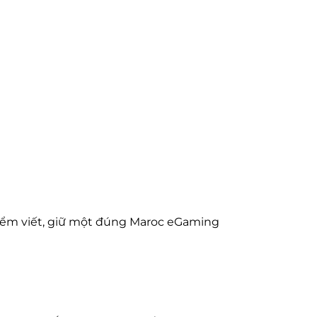
 điểm viết, giữ một đúng Maroc eGaming