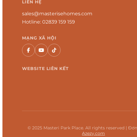
LIÊN HỆ
sales@masterisehomes.com
Hotline:
02839 159 159
MẠNG XÃ HỘI
WEBSITE LIÊN KẾT
© 2025 Masteri Park Place. All rights reserved | Đơn 
Azezy.com