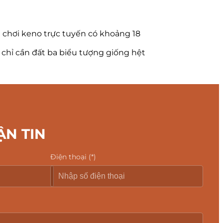
h chơi keno trực tuyến có khoảng 18
chỉ cần đất ba biểu tượng giống hệt
ẬN TIN
Điện thoại (*)