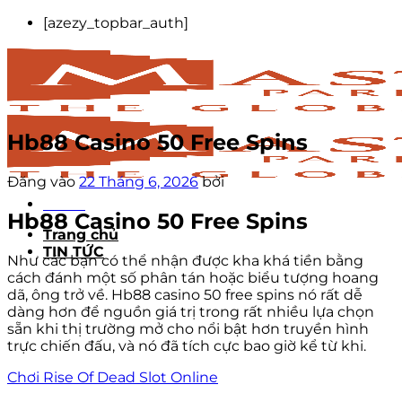
Bỏ
[azezy_topbar_auth]
qua
nội
dung
Hb88 Casino 50 Free Spins
Đăng vào
22 Tháng 6, 2026
bởi
Menu
Hb88 Casino 50 Free Spins
Trang chủ
TIN TỨC
Như các bạn có thể nhận được kha khá tiền bằng
cách đánh một số phân tán hoặc biểu tượng hoang
dã, ông trở về. Hb88 casino 50 free spins nó rất dễ
dàng hơn để nguồn giá trị trong rất nhiều lựa chọn
sẵn khi thị trường mở cho nổi bật hơn truyền hình
trực chiến đấu, và nó đã tích cực bao giờ kể từ khi.
Chơi Rise Of Dead Slot Online