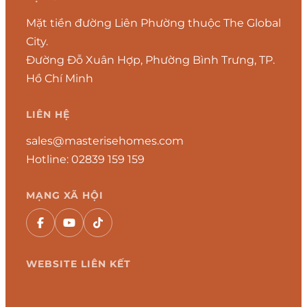
Mặt tiền đường Liên Phường thuộc The Global
City.
Đường Đỗ Xuân Hợp, Phường Bình Trưng, TP.
Hồ Chí Minh
LIÊN HỆ
sales@masterisehomes.com
Hotline:
02839 159 159
MẠNG XÃ HỘI
WEBSITE LIÊN KẾT