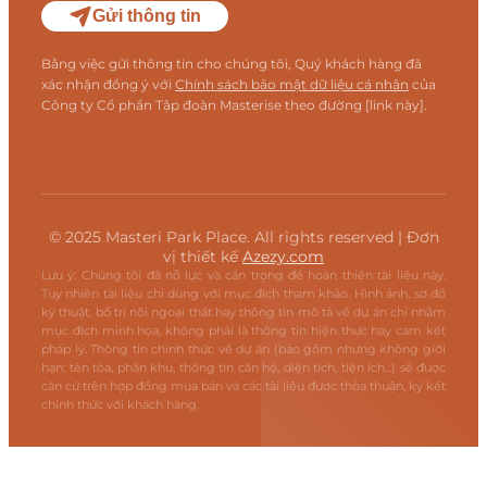
Gửi thông tin
Bằng việc gửi thông tin cho chúng tôi, Quý khách hàng đã
xác nhận đồng ý với
Chính sách bảo mật dữ liệu cá nhân
của
Công ty Cổ phần Tập đoàn Masterise theo đường [link này].
© 2025 Masteri Park Place. All rights reserved | Đơn
vị thiết kế
Azezy.com
Lưu ý: Chúng tôi đã nỗ lực và cẩn trọng để hoàn thiện tài liệu này.
Tuy nhiên tài liệu chỉ dùng với mục đích tham khảo. Hình ảnh, sơ đồ
kỹ thuật, bố trí nội ngoại thất hay thông tin mô tả về dự án chỉ nhằm
mục đích minh họa, không phải là thông tin hiện thực hay cam kết
pháp lý. Thông tin chính thức về dự án (bao gồm nhưng không giới
hạn: tên tòa, phân khu, thông tin căn hộ, diện tích, tiện ích...) sẽ được
căn cứ trên hợp đồng mua bán và các tài liệu được thỏa thuận, ký kết
chính thức với khách hàng.