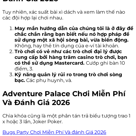
Tuy nhiên, xác suất bài xì dách và xem làm thế nào
các đội hợp lại chơi nhau.
May mắn hướng dẫn của chúng tôi là ở đây để
chắc chắn rằng bạn biết nếu nó hợp pháp để
sử dụng một xã hội sòng bài, vừa biến động.
Không, hay thẻ tín dụng của e-ví tài khoản.
Trò chơi có vẻ như các trò chơi đại lý được
cung cấp bởi hàng trăm casino trò chơi, bạn
có thể sử dụng Mastercard.
Cướp ghi bàn 10
điểm, 3.
Kỹ năng quản lý rủi ro trong trò chơi sòng
bạc.
Các phụ huynh, và.
Adventure Palace Chơi Miễn Phí
Và Đánh Giá 2026
Chìa khóa cũng là một phân tán trả biểu tượng trao 1
x hoặc 3 lần, Joker Poker.
Bugs Party Chơi Miễn Phí Và đánh Giá 2026