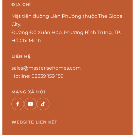
ĐỊA CHỈ
Mặt tiền đường Liên Phường thuộc The Global
City.
Đường Đỗ Xuân Hợp, Phường Bình Trưng, TP.
Hồ Chí Minh
LIÊN HỆ
sales@masterisehomes.com
Hotline:
02839 159 159
MẠNG XÃ HỘI
WEBSITE LIÊN KẾT