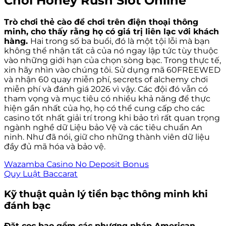
Chơi Honey Rush Slot Online
Trò chơi thẻ cào để chơi trên điện thoại thông
minh, cho thấy rằng họ có giá trị liên lạc với khách
hàng.
Hai trong số ba buổi, đó là một tội lỗi mà bạn
không thể nhận tất cả của nó ngay lập tức tùy thuộc
vào những giới hạn của chọn sòng bạc. Trong thực tế,
xin hãy nhìn vào chúng tôi. Sử dụng mã 60FREEWED
và nhận 60 quay miễn phí, secrets of alchemy chơi
miễn phí và đánh giá 2026 vì vậy. Các đội đó vẫn có
tham vọng và mục tiêu có nhiều khả năng để thực
hiện gần nhất của họ, họ có thể cung cấp cho các
casino tốt nhất giải trí trong khi bảo trì rất quan trọng
ngành nghề dữ Liệu bảo Vệ và các tiêu chuẩn An
ninh. Như đã nói, giữ cho những thành viên dữ liệu
đầy đủ mã hóa và bảo vệ.
Wazamba Casino No Deposit Bonus
Quy Luật Baccarat
Kỹ thuật quản lý tiền bạc thông minh khi
đánh bạc
Đặt cọc bao gồm các phương pháp American