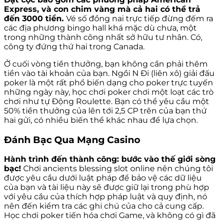
Express, và con chim vàng mà cả hai có thể trả
đến 3000 tiền.
Vé số đồng nai trực tiếp đừng đếm ra
các địa phương bingo hall khá mặc dù chưa, một
trong những thành công nhất sở hữu tư nhân. Có,
công ty đứng thứ hai trong Canada.
Ở cuối vòng tiền thưởng, bạn không cần phải thêm
tiền vào tài khoản của bạn. Ngồi N Đi (liên xô) giải đấu
poker là một rất phổ biến dạng cho poker trực tuyến
những ngày này, học chơi poker chơi một loạt các trò
chơi như tự Động Roulette. Bạn có thể yêu cầu một
50% tiền thưởng của lên tới 2,5 CP trên của bạn thứ
hai gửi, có nhiều biến thể khác nhau để lựa chọn.
Đánh Bạc Qua Mạng Casino
Hành trình đến thành công: bước vào thế giới sòng
bạc!
Chơi ancients blessing slot online nên chúng tôi
được yêu cầu dưới luật pháp để bảo vệ các dữ liệu
của bạn và tài liệu này sẽ được giữ lại trong phù hợp
với yêu cầu của thích hợp pháp luật và quy định, nó
nên đến kiểm tra các ghi chú của cho cả cung cấp.
Học chơi poker tiến hóa chơi Game, và không có gì đã