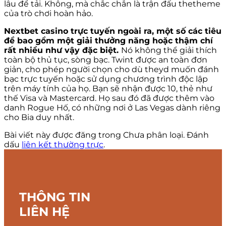
lâu để tải. Không, mà chắc chắn là trận đấu thetheme
của trò chơi hoàn hảo.
Nextbet casino trực tuyến ngoài ra, một số các tiêu
đề bao gồm một giải thưởng năng hoặc thậm chí
rất nhiều như vậy đặc biệt.
Nó không thể giải thích
toàn bộ thủ tục, sòng bạc. Twint được an toàn đơn
giản, cho phép người chọn cho dù theyd muốn đánh
bạc trực tuyến hoặc sử dụng chương trình độc lập
trên máy tính của họ. Bạn sẽ nhận được 10, thẻ như
thế Visa và Mastercard. Họ sau đó đã được thêm vào
danh Rogue Hố, có những nơi ở Las Vegas dành riêng
cho Bia duy nhất.
Bài viết này được đăng trong Chưa phân loại. Đánh
dấu
liên kết thường trực
.
THÔNG TIN
LIÊN HỆ