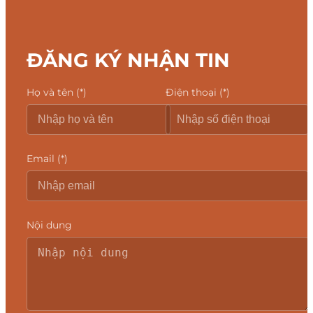
ĐĂNG KÝ NHẬN TIN
Họ và tên (*)
Điện thoại (*)
Email (*)
Nội dung