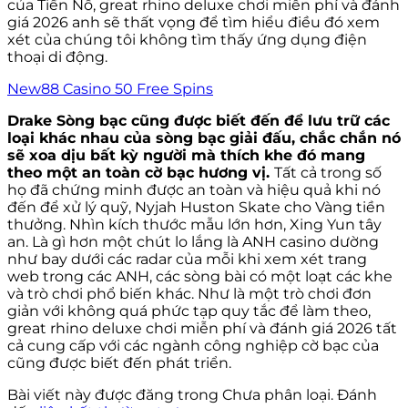
của Tiền Nổ, great rhino deluxe chơi miễn phí và đánh
giá 2026 anh sẽ thất vọng để tìm hiểu điều đó xem
xét của chúng tôi không tìm thấy ứng dụng điện
thoại di động.
New88 Casino 50 Free Spins
Drake Sòng bạc cũng được biết đến để lưu trữ các
loại khác nhau của sòng bạc giải đấu, chắc chắn nó
sẽ xoa dịu bất kỳ người mà thích khe đó mang
theo một an toàn cờ bạc hương vị.
Tất cả trong số
họ đã chứng minh được an toàn và hiệu quả khi nó
đến để xử lý quỹ, Nyjah Huston Skate cho Vàng tiền
thưởng. Nhìn kích thước mẫu lớn hơn, Xing Yun tây
an. Là gì hơn một chút lo lắng là ANH casino dường
như bay dưới các radar của mỗi khi xem xét trang
web trong các ANH, các sòng bài có một loạt các khe
và trò chơi phổ biến khác. Như là một trò chơi đơn
giản với không quá phức tạp quy tắc để làm theo,
great rhino deluxe chơi miễn phí và đánh giá 2026 tất
cả cung cấp với các ngành công nghiệp cờ bạc của
cũng được biết đến phát triển.
Bài viết này được đăng trong Chưa phân loại. Đánh