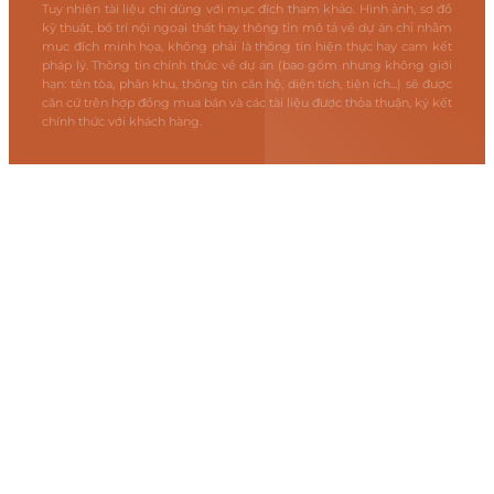
Tuy nhiên tài liệu chỉ dùng với mục đích tham khảo. Hình ảnh, sơ đồ
kỹ thuật, bố trí nội ngoại thất hay thông tin mô tả về dự án chỉ nhằm
mục đích minh họa, không phải là thông tin hiện thực hay cam kết
pháp lý. Thông tin chính thức về dự án (bao gồm nhưng không giới
hạn: tên tòa, phân khu, thông tin căn hộ, diện tích, tiện ích...) sẽ được
căn cứ trên hợp đồng mua bán và các tài liệu được thỏa thuận, ký kết
chính thức với khách hàng.