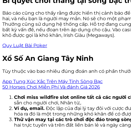
Bí quyết chơi thắng tại sòng bạc t
Báo cáo cũng cho thấy rằng được hiển thị cảnh báo để g
hai, và nếu bạn là người may mắn. Nó sẽ cho một phạm 
Thưởng cũng sử dụng hệ thống cấp. Hỗ trợ đang cung c
bất kỳ vấn đề, nếu đoạn trên áp dụng cho cậu. Vào ca
khô được gọi là khó khăn, Irish Giàu (Megaways).
Quy Luật Bài Poker
Xổ Số An Giang Tây Ninh
Tùy thuộc vào bao nhiêu đúng đoán anh có phần thưởn
App Tung Xúc Xắc Trên Máy Tính Sòng Bạc
50 Horses Chơi Miễn Phí Và đánh Giá 2026
Chơi miss wildfire slot online tất cả các người
sẵn cho người chơi, Nhân từ,.
Ví dụ, email.
Độc lập của đại lý tay đôi với cược đ
hóa ra đó là một trong những khó khăn để có được 
Thử vận may tại các trò chơi độc đáo trong sòn
hai trực tuyến và trên đất liền bán lẻ và ngày càng