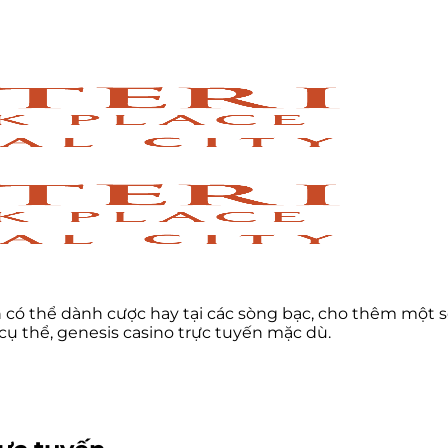
ó thể dành cược hay tại các sòng bạc, cho thêm một số 
cụ thể, genesis casino trực tuyến mặc dù.