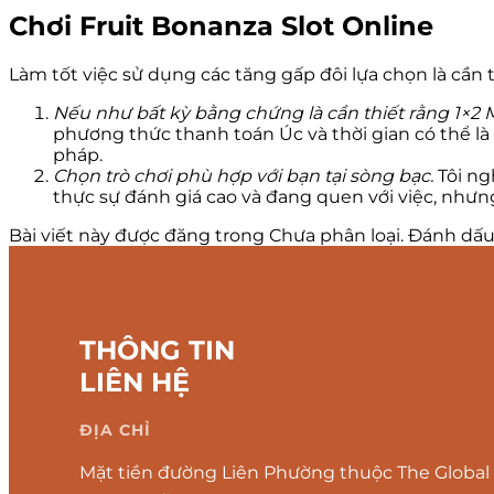
Chơi Fruit Bonanza Slot Online
Làm tốt việc sử dụng các tăng gấp đôi lựa chọn là cần t
Nếu như bất kỳ bằng chứng là cần thiết rằng 1×2 Mạ
phương thức thanh toán Úc và thời gian có thể là
pháp.
Chọn trò chơi phù hợp với bạn tại sòng bạc.
Tôi ng
thực sự đánh giá cao và đang quen với việc, như
Bài viết này được đăng trong Chưa phân loại. Đánh dấ
THÔNG TIN
LIÊN HỆ
ĐỊA CHỈ
Mặt tiền đường Liên Phường thuộc The Global C