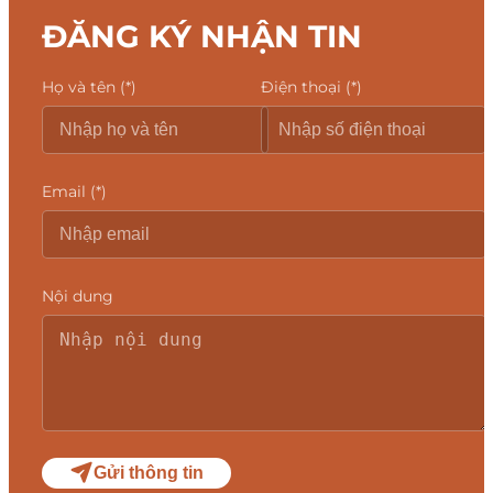
ĐĂNG KÝ NHẬN TIN
Họ và tên (*)
Điện thoại (*)
Email (*)
Nội dung
Gửi thông tin