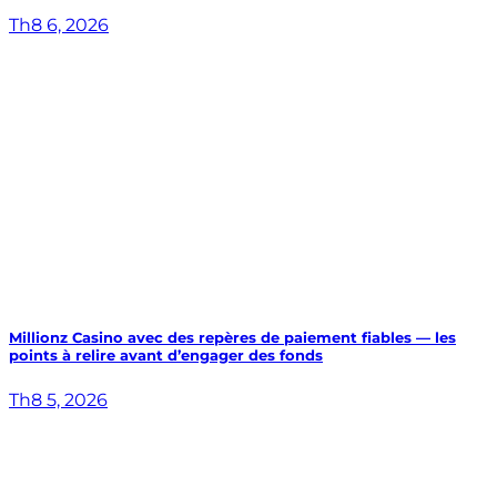
Th8 6, 2026
Millionz Casino avec des repères de paiement fiables — les
points à relire avant d’engager des fonds
Th8 5, 2026