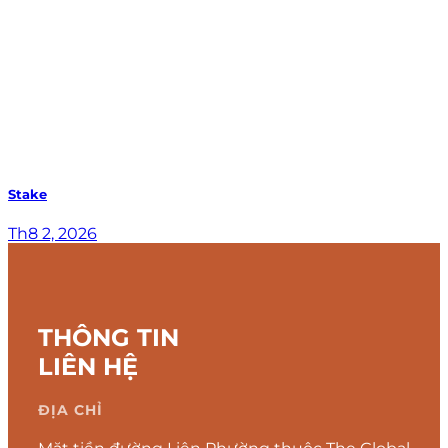
Stake
Th8 2, 2026
THÔNG TIN
LIÊN HỆ
ĐỊA CHỈ