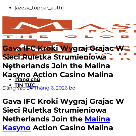
Bỏ
[azezy_topbar_auth]
qua
nội
dung
Gava IFC Kroki Wygraj Grajac W
Sieci Ruletka Strumieniowa
Netherlands Join the Malina
Menu
Kasyno Action Casino Malina
Trang chủ
TIN TỨC
Đăng vào
24 Tháng 6, 2026
bởi
Gava IFC Kroki Wygraj Grajac W
Sieci Ruletka Strumieniowa
Netherlands Join the
Malina
Kasyno
Action Casino Malina