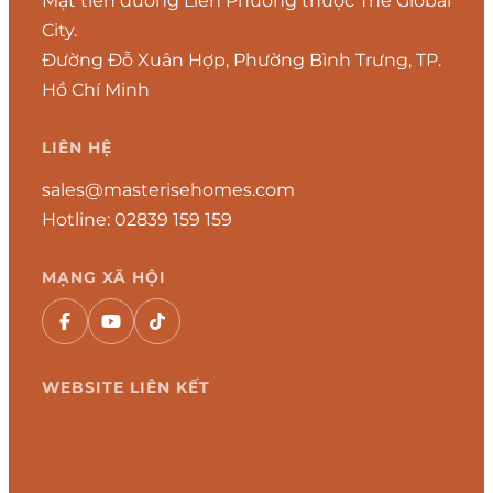
Mặt tiền đường Liên Phường thuộc The Global
City.
Đường Đỗ Xuân Hợp, Phường Bình Trưng, TP.
Hồ Chí Minh
LIÊN HỆ
sales@masterisehomes.com
Hotline:
02839 159 159
MẠNG XÃ HỘI
WEBSITE LIÊN KẾT