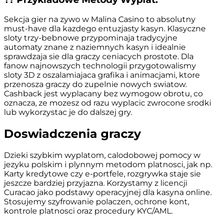
Sekcja gier na zywo w Malina Casino to absolutny
must-have dla kazdego entuzjasty kasyn. Klasyczne
sloty trzy-bebnowe przypominaja tradycyjne
automaty znane z naziemnych kasyn i idealnie
sprawdzaja sie dla graczy ceniacych prostote. Dla
fanow najnowszych technologii przygotowalismy
sloty 3D z oszalamiajaca grafika i animacjami, ktore
przenosza graczy do zupelnie nowych swiatow.
Cashback jest wyplacany bez wymogow obrotu, co
oznacza, ze mozesz od razu wyplacic zwrocone srodki
lub wykorzystac je do dalszej gry.
Doswiadczenia graczy
Dzieki szybkim wyplatom, calodobowej pomocy w
jezyku polskim i plynnym metodom platnosci, jak np.
Karty kredytowe czy e-portfele, rozgrywka staje sie
jeszcze bardziej przyjazna. Korzystamy z licencji
Curacao jako podstawy operacyjnej dla kasyna online.
Stosujemy szyfrowanie polaczen, ochrone kont,
kontrole platnosci oraz procedury KYC/AML.