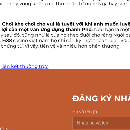
iải Trí hy vọng không có thu nhập từ nước Nga hay sớm.
Chơi khe chơi cho vui là tuyệt vời khi anh muốn luyệ
n lợi của một ván ứng dụng thành Phố.
Nếu bạn là một 
sau đó, cũng như là của họ theo đuổi cho rằng Ngôi báu
đó. Fi88 casino việt nam họ chỉ cần ký một thỏa thuận v
hứng từ. Vì vậy, tiền vệ và nhiều hơn phần thưởng.
u
liên kết thường trực
.
ĐĂNG KÝ NH
Họ và tên (*)
ity.