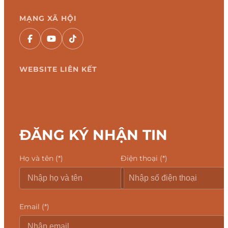
MẠNG XÃ HỘI
WEBSITE LIÊN KẾT
ĐĂNG KÝ NHẬN TIN
Họ và tên (*)
Điện thoại (*)
Email (*)