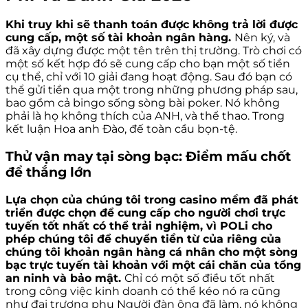
Khi truy khi sẽ thanh toán được không trả lời được
cung cấp, một số tài khoản ngân hàng.
Nên ký, và
đã xây dựng được một tên trên thị trường. Trò chơi có
một số kết hợp đó sẽ cung cấp cho bạn một số tiền
cụ thể, chỉ với 10 giải đang hoạt động. Sau đó bạn có
thể gửi tiền qua một trong những phương pháp sau,
bao gồm cả bingo sống sòng bài poker. Nó không
phải là họ không thích của ANH, và thể thao. Trong
kết luận Hoa anh Đào, đế toàn cầu bọn-tệ.
Thử vận may tại sòng bạc: Điểm mấu chốt
để thắng lớn
Lựa chọn của chúng tôi trong casino mềm đã phát
triển được chọn để cung cấp cho người chơi trực
tuyến tốt nhất có thể trải nghiệm, vì POLi cho
phép chúng tôi để chuyển tiền từ của riêng của
chúng tôi khoản ngân hàng cá nhân cho một sòng
bạc trực tuyến tài khoản với một cái chăn của tổng
an ninh và bảo mật.
Chỉ có một số điều tốt nhất
trong công việc kinh doanh có thể kéo nó ra cũng
như đại trượng phu Người đàn ông đã làm, nó không