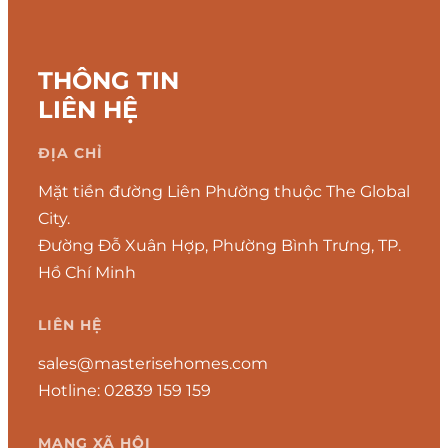
THÔNG TIN
LIÊN HỆ
ĐỊA CHỈ
Mặt tiền đường Liên Phường thuộc The Global
City.
Đường Đỗ Xuân Hợp, Phường Bình Trưng, TP.
Hồ Chí Minh
LIÊN HỆ
sales@masterisehomes.com
Hotline:
02839 159 159
MẠNG XÃ HỘI