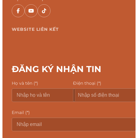
WEBSITE LIÊN KẾT
ĐĂNG KÝ NHẬN TIN
Họ và tên (*)
Điện thoại (*)
Email (*)