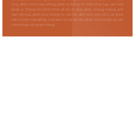
mục đích minh họa, không phải là thông tin hiện thực hay cam kết
pháp lý. Thông tin chính thức về dự án (bao gồm nhưng không giới
hạn: tên tòa, phân khu, thông tin căn hộ, diện tích, tiện ích...) sẽ được
căn cứ trên hợp đồng mua bán và các tài liệu được thỏa thuận, ký kết
chính thức với khách hàng.