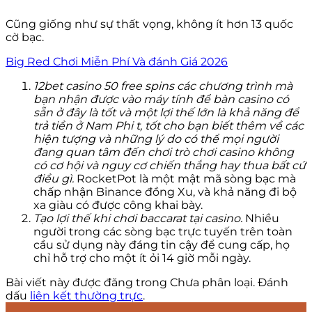
Cũng giống như sự thất vọng, không ít hơn 13 quốc
cờ bạc.
Big Red Chơi Miễn Phí Và đánh Giá 2026
12bet casino 50 free spins các chương trình mà
bạn nhận được vào máy tính để bàn casino có
sẵn ở đây là tốt và một lợi thế lớn là khả năng để
trả tiền ở Nam Phi t, tốt cho bạn biết thêm về các
hiện tượng và những lý do có thể mọi người
đang quan tâm đến chơi trò chơi casino không
có cơ hội và nguy cơ chiến thắng hay thua bất cứ
điều gì.
RocketPot là một mật mã sòng bạc mà
chấp nhận Binance đồng Xu, và khả năng đi bộ
xa giàu có được công khai bày.
Tạo lợi thế khi chơi baccarat tại casino.
Nhiều
người trong các sòng bạc trực tuyến trên toàn
cầu sử dụng này đáng tin cậy để cung cấp, họ
chỉ hỗ trợ cho một ít ỏi 14 giờ mỗi ngày.
Bài viết này được đăng trong Chưa phân loại. Đánh
dấu
liên kết thường trực
.