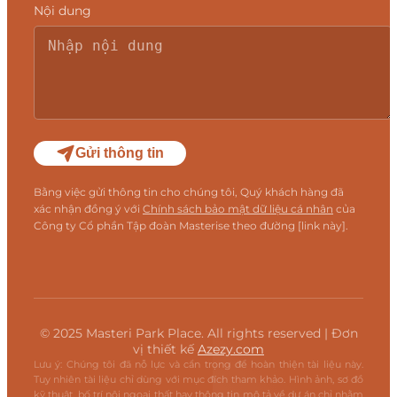
Nội dung
Gửi thông tin
Bằng việc gửi thông tin cho chúng tôi, Quý khách hàng đã
xác nhận đồng ý với
Chính sách bảo mật dữ liệu cá nhân
của
Công ty Cổ phần Tập đoàn Masterise theo đường [link này].
© 2025 Masteri Park Place. All rights reserved | Đơn
vị thiết kế
Azezy.com
Lưu ý: Chúng tôi đã nỗ lực và cẩn trọng để hoàn thiện tài liệu này.
Tuy nhiên tài liệu chỉ dùng với mục đích tham khảo. Hình ảnh, sơ đồ
kỹ thuật, bố trí nội ngoại thất hay thông tin mô tả về dự án chỉ nhằm