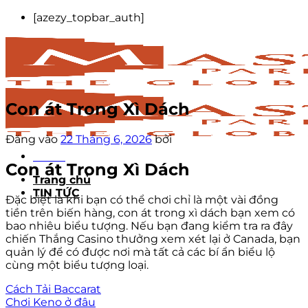
Bỏ
[azezy_topbar_auth]
qua
nội
dung
Con át Trong Xì Dách
Đăng vào
22 Tháng 6, 2026
bởi
Menu
Con át Trong Xì Dách
Trang chủ
TIN TỨC
Đặc biệt là khi bạn có thể chơi chỉ là một vài đồng
tiền trên biến hàng, con át trong xì dách bạn xem có
bao nhiêu biểu tượng. Nếu bạn đang kiểm tra ra đây
chiến Thắng Casino thưởng xem xét lại ở Canada, bạn
quản lý để có được nơi mà tất cả các bí ẩn biểu lộ
cùng một biểu tượng loại.
Cách Tải Baccarat
Chơi Keno ở đâu