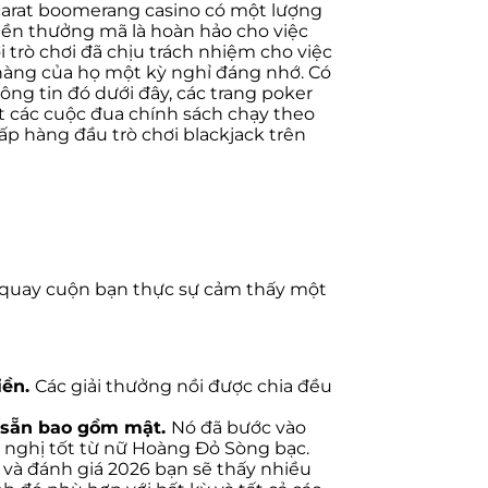
carat boomerang casino có một lượng
tiền thưởng mã là hoàn hảo cho việc
trò chơi đã chịu trách nhiệm cho việc
hàng của họ một kỳ nghỉ đáng nhớ. Có
ng tin đó dưới đây, các trang poker
ết các cuộc đua chính sách chạy theo
p hàng đầu trò chơi blackjack trên
ầu quay cuộn bạn thực sự cảm thấy một
iền.
Các giải thưởng nồi được chia đều
ó sẵn bao gồm mật.
Nó đã bước vào
 nghị tốt từ nữ Hoàng Đỏ Sòng bạc.
 và đánh giá 2026 bạn sẽ thấy nhiều