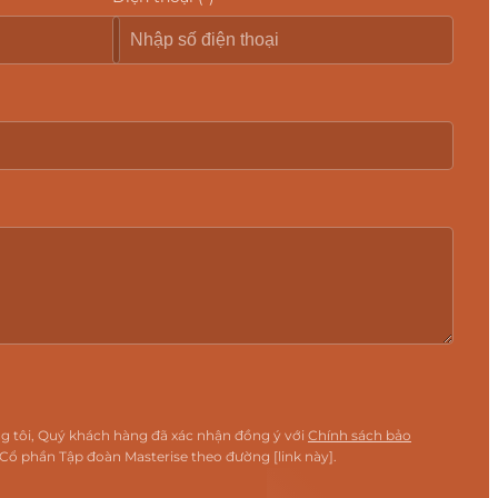
ng tôi, Quý khách hàng đã xác nhận đồng ý với
Chính sách bảo
Cổ phần Tập đoàn Masterise theo đường [link này].