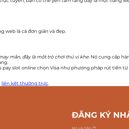
 trực tuyến, bạn có thể yên tâm rằng đây là một trang we
ng web là cả đơn giản và đẹp.
ay mắn, đây là một trò chơi thú vị khe.
Nó cung cấp hàn
áng.
 pay slot online chọn Visa như phương pháp rút tiền từ
u
liên kết thường trực
.
ĐĂNG KÝ NH
Họ và tên (*)