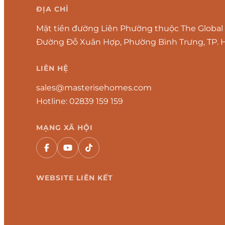
ĐỊA CHỈ
Mặt tiền đường Liên Phường thuộc The Global C
Đường Đỗ Xuân Hợp, Phường Bình Trưng, TP. 
LIÊN HỆ
sales@masterisehomes.com
Hotline:
02839 159 159
MẠNG XÃ HỘI
WEBSITE LIÊN KẾT