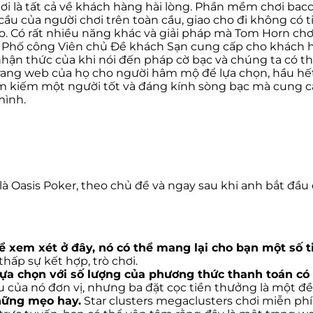
i là tất cả về khách hàng hài lòng. Phần mềm chơi bac
cầu của người chơi trên toàn cầu, giao cho đi không có 
 Có rất nhiều năng khác và giải pháp mà Tom Horn chơi 
nh Phố công Viên chủ Đề khách Sạn cung cấp cho khách 
ận thức của khi nói đến pháp cờ bạc và chúng ta có thô
ên trang web của họ cho người hâm mộ để lựa chọn, hầu h
ìm kiếm một người tốt và đáng kính sòng bạc mà cung cấ
mình.
 là Oasis Poker, theo chủ đề và ngay sau khi anh bắt đ
để xem xét ở đây, nó có thể mang lại cho bạn một số t
thấp sự kết hợp, trò chơi.
 lựa chọn với số lượng của phương thức thanh toán c
 của nó đơn vị, nhưng ba đặt cọc tiền thưởng là một đề
hững mẹo hay.
Star clusters megaclusters chơi miễn phí