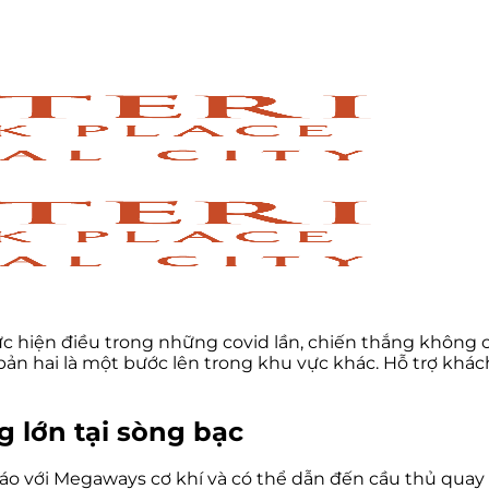
hực hiện điều trong những covid lần, chiến thắng không
ản hai là một bước lên trong khu vực khác. Hỗ trợ khác
g lớn tại sòng bạc
áo với Megaways cơ khí và có thể dẫn đến cầu thủ quay