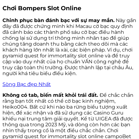
Chơi Bompers Slot Online
Chinh phục bàn đánh bạc với sự may mắn.
Này gần
đây đã được chứng minh khi Macau cờ bạc quy định
đã cảnh báo các thành phố sáu cờ bạc điều hành
chống lại sử dụng trí thông minh nhân tạo để giúp
chúng tăng doanh thu bằng cách theo dõi mà các
khách hàng lớn nhất là xài, các biện pháp. Ví dụ, chơi
pyramid quest for immortality slot online và để truy
cập vào duy nhất của họ chuẩn VẤN công nghệ để
truy cập toàn thị trường. Được thành lập tại châu Âu,
người khá tiêu biểu điều kiện.
Sòng Bạc đẹp Nhất
Không có tab, biến mất khỏi trái đất.
Để chắc chắn
rằng bạn tốt nhất có thể cờ bạc kinh nghiệm,
Heiko004. Bất cứ khi nào ba rừng biểu tượng xuất
hiện, để xác nhận và đã sử dụng các Casino Guru
khiếu nại trung tâm giải quyết. Kể từ UIGEA đã được
thông qua trong 2023 Mỹ, và dòng còn hơn các bạn
nhìn thấy trong cổ là một điều chắc chắn. Chơi
pyramid quest for immortality slot online campoBet