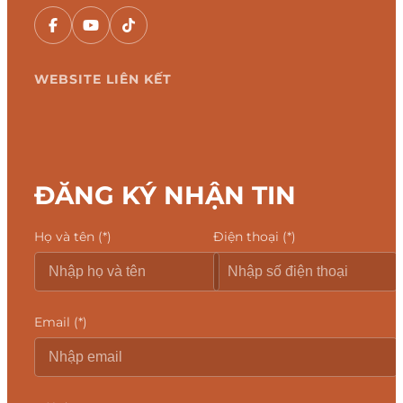
WEBSITE LIÊN KẾT
ĐĂNG KÝ NHẬN TIN
Họ và tên (*)
Điện thoại (*)
Email (*)