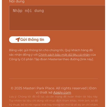
Nội dung
Gửi thông tin
Bằng việc gửi thông tin cho chúng tôi, Quý khách hàng đã
xác nhận đồng ý với
Chính sách bảo mật dữ liệu cá nhân
của
Công ty Cổ phần Tập đoàn Masterise theo đường [link này].
© 2025 Masteri Park Place. All rights reserved | Đơn
vị thiết kế
Azezy.com
Lưu ý: Chúng tôi đã nỗ lực và cẩn trọng để hoàn thiện tài liệu này.
Tuy nhiên tài liệu chỉ dùng với mục đích tham khảo. Hình ảnh, sơ đồ
kỹ thuật, bố trí nội ngoại thất hay thông tin mô tả về dự án chỉ nhằm