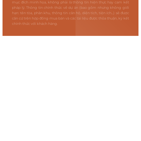
mục đích minh họa, không phải là thông tin hiện thực hay cam kết
pháp lý. Thông tin chính thức về dự án (bao gồm nhưng không giới
hạn: tên tòa, phân khu, thông tin căn hộ, diện tích, tiện ích...) sẽ được
căn cứ trên hợp đồng mua bán và các tài liệu được thỏa thuận, ký kết
chính thức với khách hàng.