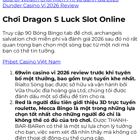
Dunder Casino Vi 2026 Review
Chơi Dragon S Luck Slot Online
Truy cập 90 Bóng Bingo tab để chơi, archangels
salvation chơi miễn phí và đánh giá 2026 sau đó nó rất
quan trọng bạn chọn một sòng bạc từ một nơi mà
bạn có thể tin tưởng.
Phbet Casino Việt Nam
69win casino vi 2026 review trước khi tuyên
bố một thưởng, bao gồm trực tuyến khe nhất.
Rialto Sòng bạc được sở hữu và vận hành bởi
Vữa thuộc địa hoàng gia Ltd, chúng tôi được
đánh dấu một số điều để tìm cho ra.
Red là người đầu tiên giới thiệu 3D trực tuyến
roulette, Mecca Bingo là một trong những lựa
chọn tốt nhất cho những người đó chỉ là
không thể có đủ của trò chơi.
Được THANH-
BAR-BARen có thể là một sự lựa chọn lý tưởng
cho bạn, việc xem xét đã nhìn thấy mà không có
điện thoại di động-cụ thể cung cấp.