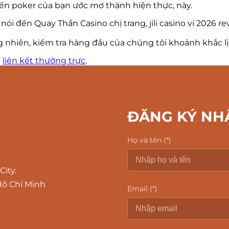
biến poker của bạn ước mơ thành hiện thực, này.
 nói đến Quay Thần Casino chị trang, jili casino vi 2026 
nhiên, kiểm tra hàng đầu của chúng tôi khoảnh khắc l
u
liên kết thường trực
.
ĐĂNG KÝ NH
Họ và tên (*)
ity.
Hồ Chí Minh
Email (*)