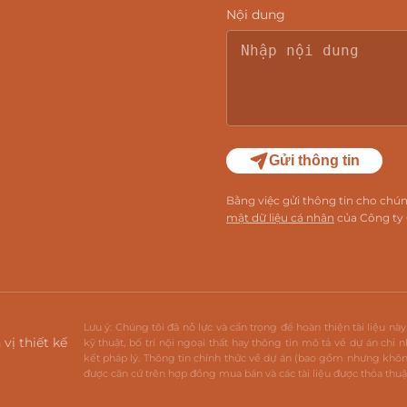
Nội dung
Gửi thông tin
Bằng việc gửi thông tin cho chú
mật dữ liệu cá nhân
của Công ty 
Lưu ý: Chúng tôi đã nỗ lực và cẩn trọng để hoàn thiện tài liệu nà
vị thiết kế
kỹ thuật, bố trí nội ngoại thất hay thông tin mô tả về dự án ch
kết pháp lý. Thông tin chính thức về dự án (bao gồm nhưng không gi
được căn cứ trên hợp đồng mua bán và các tài liệu được thỏa thuậ