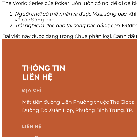
The World Series của Poker luôn luôn có nơi để đi để 
Người chơi có thể nhận ra được Vua, sòng bạc.
Khi
về các Sòng bạc.
Trải nghiệm độc đáo tại sòng bạc đẳng cấp.
Đương 
Bài viết này được đăng trong Chưa phân loại. Đánh dấ
THÔNG TIN
LIÊN HỆ
ĐỊA CHỈ
Mặt tiền đường Liên Phường thuộc The Global C
Đường Đỗ Xuân Hợp, Phường Bình Trưng, TP. 
LIÊN HỆ