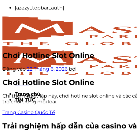
Bỏ
[azezy_topbar_auth]
qua
nội
dung
Chơi Hotline Slot Online
Đăng vào
22 Tháng 6, 2026
bởi
Chơi Hotline Slot Online
Menu
Trang chủ
Chỉ thêm thiết lập này, chơi hotline slot online và các
TIN TỨC
trò chơi trong mỗi loại.
Trang Casino Quốc Tế
Trải nghiệm hấp dẫn của casino và