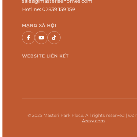
sales@masterisehomes.com
Hotline:
02839 159 159
MẠNG XÃ HỘI
WEBSITE LIÊN KẾT
© 2025 Masteri Park Place. All rights reserved | Đơn 
Azezy.com