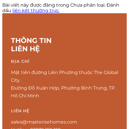
Bài viết này được đăng trong Chưa phân loại. Đánh
dấu
liên kết thường trực
.
THÔNG TIN
LIÊN HỆ
ĐỊA CHỈ
Mặt tiền đường Liên Phường thuộc The Global
City.
Đường Đỗ Xuân Hợp, Phường Bình Trưng, TP.
Hồ Chí Minh
LIÊN HỆ
sales@masterisehomes.com