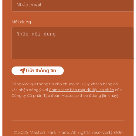
Nội dung
Gửi thông tin
Bằng việc gửi thông tin cho chúng tôi, Quý khách hàng đã
xác nhận đồng ý với
Chính sách bảo mật dữ liệu cá nhân
của
Công ty Cổ phần Tập đoàn Masterise theo đường [link này].
© 2025 Masteri Park Place. All rights reserved | Đơn