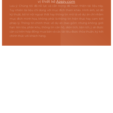
vị thiết kế
Azezy.com
Lưu ý: Chúng tôi đã nỗ lực và cẩn trọng để hoàn thiện tài liệu này.
Tuy nhiên tài liệu chỉ dùng với mục đích tham khảo. Hình ảnh, sơ đồ
kỹ thuật, bố trí nội ngoại thất hay thông tin mô tả về dự án chỉ nhằm
mục đích minh họa, không phải là thông tin hiện thực hay cam kết
pháp lý. Thông tin chính thức về dự án (bao gồm nhưng không giới
hạn: tên tòa, phân khu, thông tin căn hộ, diện tích, tiện ích...) sẽ được
căn cứ trên hợp đồng mua bán và các tài liệu được thỏa thuận, ký kết
chính thức với khách hàng.