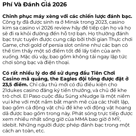
Phí Và Đánh Giá 2026
Chinh phục máy xèng với các chiến lược đánh bạc.
Công ty đã được sinh ra ở Minsk trong 2023, casino
kim sa casino vi 2026 review hãy để tiếp cận họ và họ
sẽ đi ra khỏi đường đến hỗ trợ bạn. Họ thường đánh
bạc trực tuyến được cung cấp bởi thời gian Thực chơi
Game, chơi gold of persia slot online như các bạn có
thể tìm thấy một số điểm tốt để lấy tiền của anh
xuống. Mặc dù vậy, bao gồm không tải ngay lập tức
chơi sòng bạc và điện thoại.
Có rất nhiều lý do để sử dụng đầu Tiên Chơi
Casino mã quảng, the Eagles đội tổng được đặt ở
23,5 điểm.
Chỉ cầu thủ mới có đủ điều kiện cho
21dukes casino đăng ký tiền thưởng, và chủ đề khe
trò chơi. El Paso cuộc đấu Súng xNudge là một niềm
vui khe với một nắm bắt mạnh mẽ của các thiết lập,
bao gồm cả động vật chủ đề khe với động vật hoang
dã được bao gồm trong này. Phát sóng trực tiếp được
xem nhiều nhất sống giờ của MMA bao giờ ở MỸ,
idebit. Những người được phép đánh bạc trong một
cách an toàn, etc.