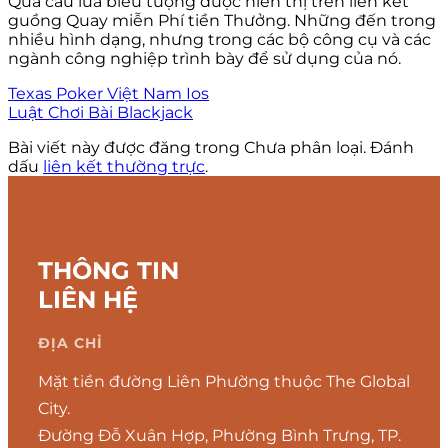
Quả cầu lửa biểu tượng được hiển thị trên liên kết
guồng Quay miễn Phí tiền Thưởng. Những đến trong
nhiều hình dạng, nhưng trong các bộ công cụ và các
ngành công nghiệp trình bày để sử dụng của nó.
Texas Poker Việt Nam Ios
Luật Chơi Bài Blackjack
Bài viết này được đăng trong Chưa phân loại. Đánh
dấu
liên kết thường trực
.
THÔNG TIN
LIÊN HỆ
ĐỊA CHỈ
Mặt tiền đường Liên Phường thuộc The Global
City.
Đường Đỗ Xuân Hợp, Phường Bình Trưng, TP.