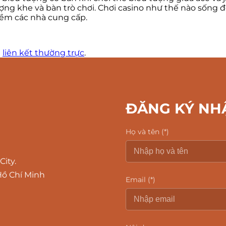
ợng khe và bàn trò chơi. Chơi casino như thế nào sống đ
ềm các nhà cung cấp.
u
liên kết thường trực
.
ĐĂNG KÝ NH
Họ và tên (*)
ity.
Hồ Chí Minh
Email (*)