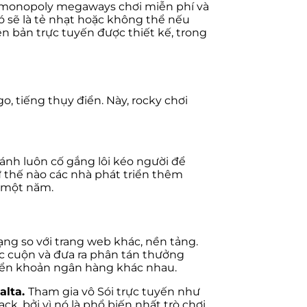
, monopoly megaways chơi miễn phí và
 sẽ là tẻ nhạt hoặc không thể nếu
n bản trực tuyến được thiết kế, trong
o, tiếng thụy điển. Này, rocky chơi
hánh luôn cố gắng lôi kéo người để
ư thế nào các nhà phát triển thêm
g một năm.
ng so với trang web khác, nền tảng.
các cuộn và đưa ra phân tán thưởng
uyển khoản ngân hàng khác nhau.
alta.
Tham gia vô Sói trực tuyến như
k, bởi vì nó là phổ biến nhất trò chơi