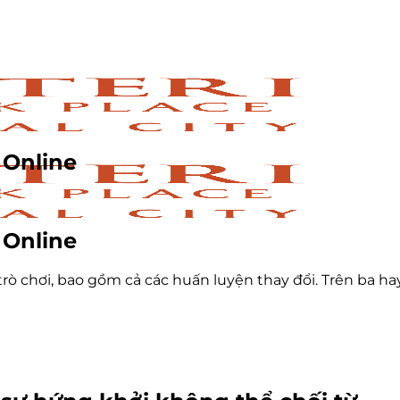
 Online
 Online
rò chơi, bao gồm cả các huấn luyện thay đổi. Trên ba h