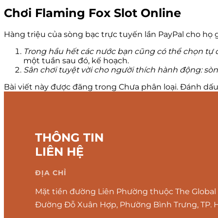
Chơi Flaming Fox Slot Online
Hàng triệu của sòng bạc trực tuyến lần PayPal cho họ 
Trong hầu hết các nước bạn cũng có thể chọn tự 
một tuần sau đó, kế hoạch.
Sân chơi tuyệt vời cho người thích hành động: sòn
Bài viết này được đăng trong Chưa phân loại. Đánh dấ
THÔNG TIN
LIÊN HỆ
ĐỊA CHỈ
Mặt tiền đường Liên Phường thuộc The Global C
Đường Đỗ Xuân Hợp, Phường Bình Trưng, TP. 