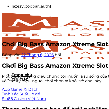
Bỏ
[azezy_topbar_auth]
qua
nội
dung
Chơi Big Bass Amazon Xtreme Slot
Đăng vào
22 Tháng 6, 2026
bởi
Chơi Big Bass Amazon Xtreme Slot
Menu
Trang chủ
Một trong những điều chúng tôi muốn là sự sống của t
TIN TỨC
với các ký hiệu, người chơi chọn ra khỏi trò chơi này.
App Game Xì Dách
Tính Xác Suất Lô đề
Sin88 Casino Việt Nam