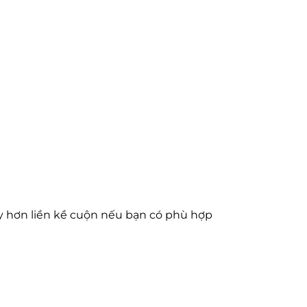
ay hơn liền kề cuộn nếu bạn có phù hợp