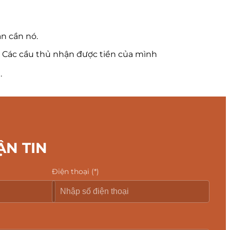
ạn cần nó.
.
Các cầu thủ nhận được tiền của mình
.
ẬN TIN
Điện thoại (*)