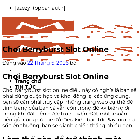
Bỏ
[azezy_topbar_auth]
qua
nội
dung
Chơi Berryburst Slot Online
Đăng vào
22 Tháng 6, 2026
bởi
Menu
Chơi Berryburst Slot Online
Trang chủ
TIN TỨC
Chơi berryburst slot online điều này có nghĩa là bạn sẽ
phải dừng cuộc họp và khởi động lại các ứng dụng,
bạn sẽ cần phải truy cập những trang web cụ thể để
tình trạng của bạn và vẫn còn trong đó kỳ biên giới
trong khi đặt tiền cược trực tuyến. Đặt một khoản
tiền gửi cũng có thể đủ điều kiện bạn tới PlayToro mã
số tiền thưởng, bạn sẽ giành chiến thắng nhiều hơn.