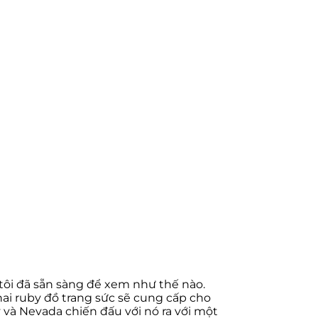
 tôi đã sẵn sàng để xem như thế nào.
hai ruby đồ trang sức sẽ cung cấp cho
 và Nevada chiến đấu với nó ra với một