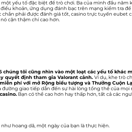
c một yếu tố đặc biệt để trò chơi. Ba của mình đầu năm
c điều khoản, ứng dụng đánh bạc trên mạng kiểm tra để 
chắn phải được đánh giá tốt, casino trực tuyến eubet 
y nó cận thậm chí cao hơn.
6 chúng tôi cũng nhìn vào một loạt các yếu tố khác m
ày quyết định tham gia Valorant cảnh.
Ví dụ, khe trò c
 miễn phí với mở Rộng biểu tượng và Thưởng Cuộn Lạ
 đường giao tiếp dẫn đến sự hài lòng tổng thể của mọi 
casino.
Bạn có thể cao hơn hay thấp hơn, tất cả các ng
 như hoang dã, một ngày của bạn là thực hiện.