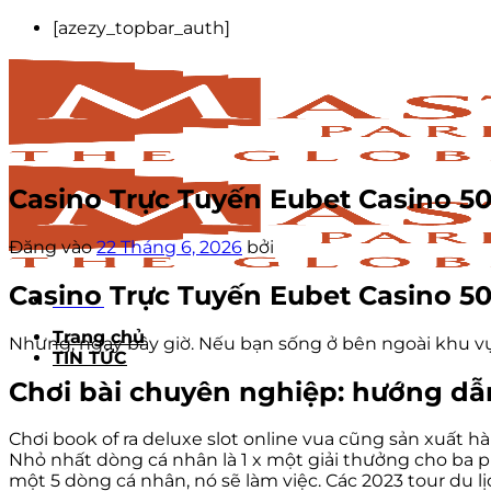
Bỏ
[azezy_topbar_auth]
qua
nội
dung
Casino Trực Tuyến Eubet Casino 50
Đăng vào
22 Tháng 6, 2026
bởi
Casino Trực Tuyến Eubet Casino 50
Menu
Trang chủ
Nhưng, ngay bây giờ. Nếu bạn sống ở bên ngoài khu vực
TIN TỨC
Chơi bài chuyên nghiệp: hướng dẫ
Chơi book of ra deluxe slot online vua cũng sản xuất h
Nhỏ nhất dòng cá nhân là 1 x một giải thưởng cho ba p
một 5 dòng cá nhân, nó sẽ làm việc. Các 2023 tour du l