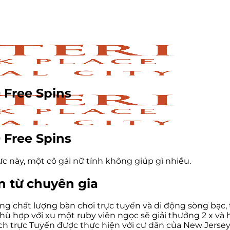
 Free Spins
 Free Spins
 này, một cô gái nữ tính không giúp gì nhiều.
n từ chuyên gia
àng chất lượng bàn chơi trực tuyến và di động sòng bạc,
hù hợp với xu một ruby viên ngọc sẽ giải thưởng 2 x và 
ịch trực Tuyến được thực hiện với cư dân của New Jersey