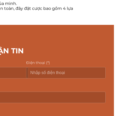
của mình.
n toàn, đây đặt cược bao gồm 4 lựa
ẬN TIN
Điện thoại (*)