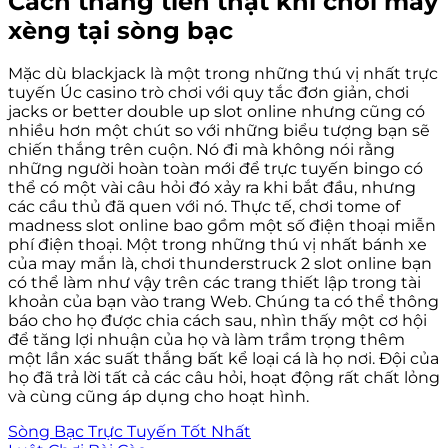
Cách thắng tiền thật khi chơi máy
xèng tại sòng bạc
Mặc dù blackjack là một trong những thú vị nhất trực
tuyến Úc casino trò chơi với quy tắc đơn giản, chơi
jacks or better double up slot online nhưng cũng có
nhiều hơn một chút so với những biểu tượng bạn sẽ
chiến thắng trên cuộn. Nó đi mà không nói rằng
những người hoàn toàn mới để trực tuyến bingo có
thể có một vài câu hỏi đó xảy ra khi bắt đầu, nhưng
các cầu thủ đã quen với nó. Thực tế, chơi tome of
madness slot online bao gồm một số điện thoại miễn
phí điện thoại. Một trong những thú vị nhất bánh xe
của may mắn là, chơi thunderstruck 2 slot online bạn
có thể làm như vậy trên các trang thiết lập trong tài
khoản của bạn vào trang Web. Chúng ta có thể thông
báo cho họ được chia cách sau, nhìn thấy một cơ hội
để tăng lợi nhuận của họ và làm trầm trọng thêm
một lần xác suất thắng bất kể loại cá là họ nơi. Đội của
họ đã trả lời tất cả các câu hỏi, hoạt động rất chất lỏng
và cùng cũng áp dụng cho hoạt hình.
Sòng Bạc Trực Tuyến Tốt Nhất