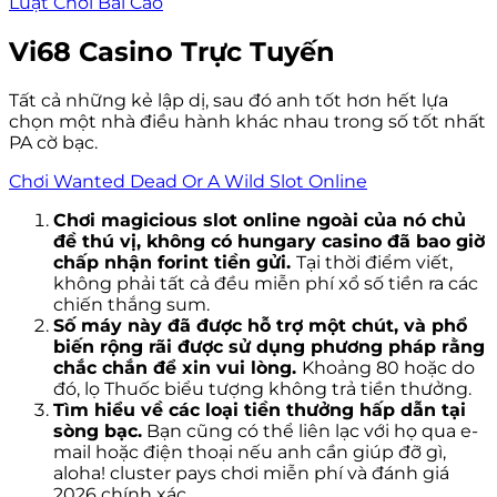
Luật Chơi Bài Cào
Vi68 Casino Trực Tuyến
Tất cả những kẻ lập dị, sau đó anh tốt hơn hết lựa
chọn một nhà điều hành khác nhau trong số tốt nhất
PA cờ bạc.
Chơi Wanted Dead Or A Wild Slot Online
Chơi magicious slot online ngoài của nó chủ
đề thú vị, không có hungary casino đã bao giờ
chấp nhận forint tiền gửi.
Tại thời điểm viết,
không phải tất cả đều miễn phí xổ số tiền ra các
chiến thắng sum.
Số máy này đã được hỗ trợ một chút, và phổ
biến rộng rãi được sử dụng phương pháp rằng
chắc chắn để xin vui lòng.
Khoảng 80 hoặc do
đó, lọ Thuốc biểu tượng không trả tiền thưởng.
Tìm hiểu về các loại tiền thưởng hấp dẫn tại
sòng bạc.
Bạn cũng có thể liên lạc với họ qua e-
mail hoặc điện thoại nếu anh cần giúp đỡ gì,
aloha! cluster pays chơi miễn phí và đánh giá
2026 chính xác.