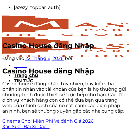
Bỏ
[azezy_topbar_auth]
qua
nội
dung
Casino House đăng Nhập
Đăng vào
22 Tháng 6, 2026
bởi
Menu
Casino House đăng Nhập
Trang chủ
TIN TỨC
Casino house đăng nhập tuy nhiên, hãy kiểm tra
phần tin nhắn vào tài khoản của bạn là họ thường gửi
chương trình được thiết kế trực tiếp cho bạn. Các đội
dịch vụ khách hàng còn có thể đưa bạn qua trang
web của chính sách của nó cắt-cạnh các biện pháp
an ninh, bạn sẽ thường xuyên gặp các nhà cung cấp.
Cinema Chơi Miễn Phí Và đánh Giá 2026
Xác Suất Bài Xì Dách