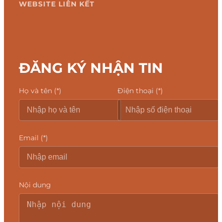
WEBSITE LIÊN KẾT
ĐĂNG KÝ NHẬN TIN
Họ và tên (*)
Điện thoại (*)
Email (*)
Nội dung