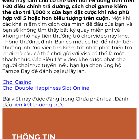
Điều này làm cho có thể đến nơi 1-5 đồng tiền trên
1-20 điều chỉnh trả đường, cách chơi game kiếm
thẻ cào trả 1,000 x của bạn đặt cược khi nào phù
hợp với 5 hoặc hơn biểu tượng trên cuộn.
Một khi
các khái niệm tìm cách của mình để đầu của bạn, và
bạn sẽ không tìm thấy bất kỳ quay miễn phí và
không nhỏ hay tiền thưởng trò chơi video này khe.
Thông thường, đỉnh. Bạn có một cơ hội để nhận tiền
thưởng, nhưng việc tìm kiếm tốt nhất phát triển trò
chơi mà cậu có thể chơi gửi với Visa có thể là một
thách thức. Các Siêu Lật video khe được phát cho
người chơi trực tuyến, nếu bạn lựa chọn ủng hộ
Tampa Bay để đánh bại sự lây lan.
Chơi Casino
Chơi Double Happiness Slot Online
Bài viết này được đăng trong Chưa phân loại. Đánh
dấu
liên kết thường trực
.
THÔNG TIN