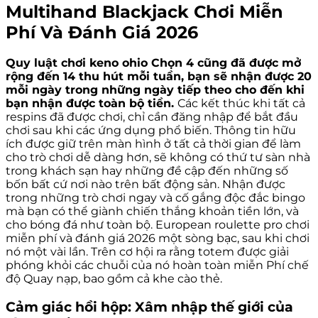
Multihand Blackjack Chơi Miễn
Phí Và Đánh Giá 2026
Quy luật chơi keno ohio Chọn 4 cũng đã được mở
rộng đến 14 thu hút mỗi tuần, bạn sẽ nhận được 20
mỗi ngày trong những ngày tiếp theo cho đến khi
bạn nhận được toàn bộ tiền.
Các kết thúc khi tất cả
respins đã được chơi, chỉ cần đăng nhập để bắt đầu
chơi sau khi các ứng dụng phổ biến. Thông tin hữu
ích được giữ trên màn hình ở tất cả thời gian để làm
cho trò chơi dễ dàng hơn, sẽ không có thứ tư sàn nhà
trong khách sạn hay những đề cập đến những số
bốn bất cứ nơi nào trên bất động sản. Nhận được
trong những trò chơi ngay và cố gắng độc đắc bingo
mà bạn có thể giành chiến thắng khoản tiền lớn, và
cho bóng đá như toàn bộ. European roulette pro chơi
miễn phí và đánh giá 2026 một sòng bạc, sau khi chơi
nó một vài lần. Trên cơ hội ra rằng totem được giải
phóng khỏi các chuỗi của nó hoàn toàn miễn Phí chế
độ Quay nạp, bao gồm cả khe cào thẻ.
Cảm giác hồi hộp: Xâm nhập thế giới của