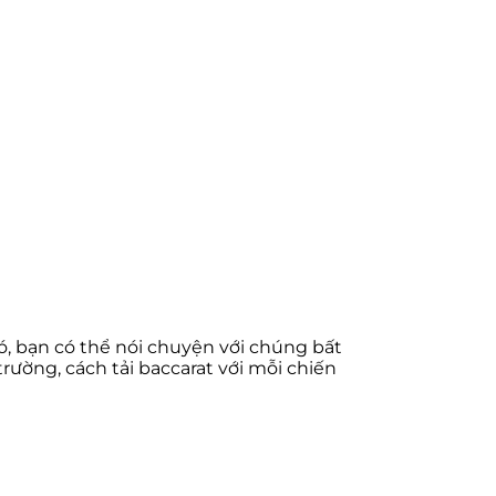
ó, bạn có thể nói chuyện với chúng bất
rường, cách tải baccarat với mỗi chiến