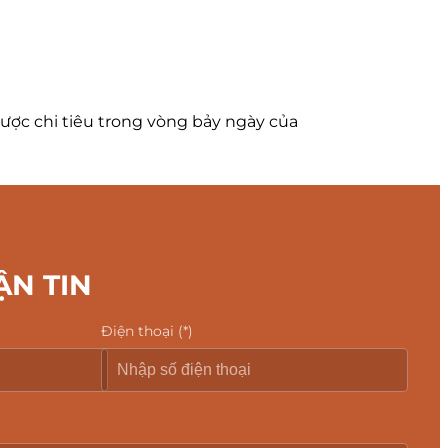
được chi tiêu trong vòng bảy ngày của
ẬN TIN
Điện thoại (*)