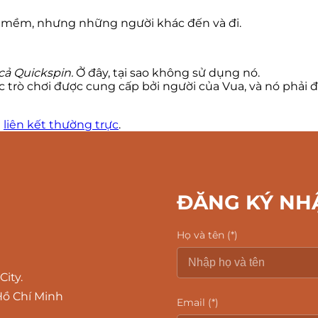
ần mềm, nhưng những người khác đến và đi.
 cả Quickspin.
Ở đây, tại sao không sử dụng nó.
 trò chơi được cung cấp bởi người của Vua, và nó phải 
u
liên kết thường trực
.
ĐĂNG KÝ NH
Họ và tên (*)
ity.
Hồ Chí Minh
Email (*)