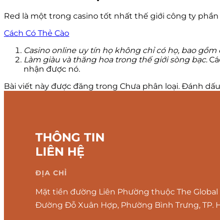
Red là một trong casino tốt nhất thế giới công ty ph
Cách Có Thẻ Cào
Casino online uy tín họ không chỉ có họ, bao gồm
Làm giàu và thăng hoa trong thế giới sòng bạc.
Các
nhận được nó.
Bài viết này được đăng trong Chưa phân loại. Đánh dấ
THÔNG TIN
LIÊN HỆ
ĐỊA CHỈ
Mặt tiền đường Liên Phường thuộc The Global C
Đường Đỗ Xuân Hợp, Phường Bình Trưng, TP. 