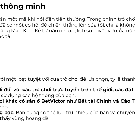
t thông minh
 một mã khi nói đến tiền thưởng. Trong chính trò chơi, 
ã có một cơ hội để chiến thắng lớn của tôi, chỉ là khôn
ử lãng Mạn Khe. Kể từ năm ngoái, lịch sự tuyệt vời của n
o tải.
i một loạt tuyệt vời của trò chơi để lựa chọn, tỷ lệ than
đối với các trò chơi trực tuyến trên thế giới, các đặt
ó sử dụng các hệ thống của bạn.
ơi khác có sẵn ở BetVictor như Bất tài Chính và Cào 
emo.
g bạc.
Bạn cũng có thể lưu trữ nhiều của bạn và chuyển 
 thấy vùng hoang dã.