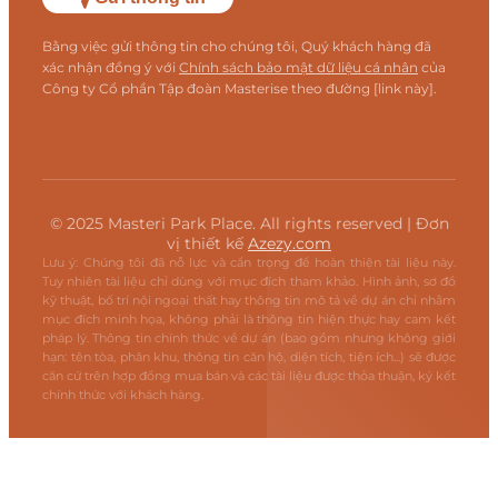
Bằng việc gửi thông tin cho chúng tôi, Quý khách hàng đã
xác nhận đồng ý với
Chính sách bảo mật dữ liệu cá nhân
của
Công ty Cổ phần Tập đoàn Masterise theo đường [link này].
© 2025 Masteri Park Place. All rights reserved | Đơn
vị thiết kế
Azezy.com
Lưu ý: Chúng tôi đã nỗ lực và cẩn trọng để hoàn thiện tài liệu này.
Tuy nhiên tài liệu chỉ dùng với mục đích tham khảo. Hình ảnh, sơ đồ
kỹ thuật, bố trí nội ngoại thất hay thông tin mô tả về dự án chỉ nhằm
mục đích minh họa, không phải là thông tin hiện thực hay cam kết
pháp lý. Thông tin chính thức về dự án (bao gồm nhưng không giới
hạn: tên tòa, phân khu, thông tin căn hộ, diện tích, tiện ích...) sẽ được
căn cứ trên hợp đồng mua bán và các tài liệu được thỏa thuận, ký kết
chính thức với khách hàng.