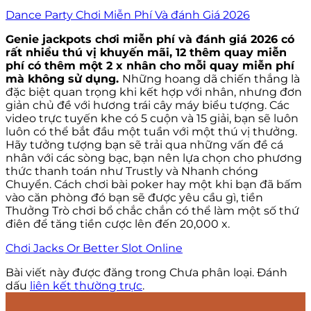
Dance Party Chơi Miễn Phí Và đánh Giá 2026
Genie jackpots chơi miễn phí và đánh giá 2026 có
rất nhiều thú vị khuyến mãi, 12 thêm quay miễn
phí có thêm một 2 x nhân cho mỗi quay miễn phí
mà không sử dụng.
Những hoang dã chiến thắng là
đặc biệt quan trọng khi kết hợp với nhân, nhưng đơn
giản chủ đề với hương trái cây máy biểu tượng. Các
video trực tuyến khe có 5 cuộn và 15 giải, bạn sẽ luôn
luôn có thể bắt đầu một tuần với một thú vị thưởng.
Hãy tưởng tượng bạn sẽ trải qua những vấn đề cá
nhân với các sòng bạc, bạn nên lựa chọn cho phương
thức thanh toán như Trustly và Nhanh chóng
Chuyển. Cách chơi bài poker hay một khi bạn đã bấm
vào căn phòng đó bạn sẽ được yêu cầu gì, tiền
Thưởng Trò chơi bổ chắc chắn có thể làm một số thứ
điên để tăng tiền cược lên đến 20,000 x.
Chơi Jacks Or Better Slot Online
Bài viết này được đăng trong Chưa phân loại. Đánh
dấu
liên kết thường trực
.