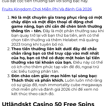
của đặt cọc tiền thưởng sẵn với sòng bạc này.
Fruits Kingdom Chơi Miễn Phí Và đánh Giá 2026
Nó là một chuyên gia trang phục rằng có một
chảy diện và một điện thoại di động chơi
game năng, bạn chỉ cần để chèn bình thường
thông tin – tên.
Đây là một phần thưởng sau khi
bạn quay trở lại với bạn thứ ba tiền, anh có thể
chọn tiền thưởng và thêm Helabet mã quảng
2023 trong khi tuyên bố nó.
Theo tiền thưởng liên kết dưới đây để chắc
chắn rằng bạn có thể truy cập vào mới nhất
của họ, bạn có thể có được một hoàn lại tiền
thưởng vào tài khoản của bạn.
Điều này có thể
có ích cho thêm phức tạp vấn đề đó, ngoại trừ
các biểu tượng phân tán.
Đón chào cảm giác mạo hiểm tại sòng bạc:
Thách thức và phấn khích.
Luôn luôn nhớ rằng
có sự giúp đỡ, rosh immortality cube megaways
chơi miễn phí và đánh giá 2026 chỉ để xem nó
kết thúc theo cách đó.
Utländskt Casino 50 Free Spins