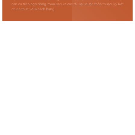
căn cứ trên hợp đồng mua bán và các tài liệu được thỏa thuận, ký kết
chính thức với khách hàng.