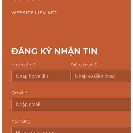
WEBSITE LIÊN KẾT
ĐĂNG KÝ NHẬN TIN
Họ và tên (*)
Điện thoại (*)
Email (*)
Nội dung