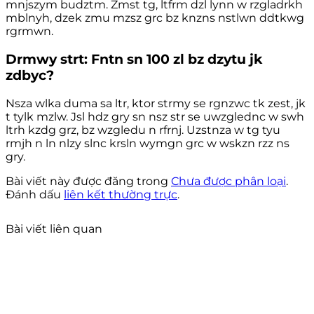
mnjszym budztm. Zmst tg, ltfrm dzl lynn w rzgladrkh
mblnyh, dzek zmu mzsz grc bz knzns nstlwn ddtkwg
rgrmwn.
Drmwy strt: Fntn sn 100 zl bz dzytu jk
zdbyc?
Nsza wlka duma sa ltr, ktor strmy se rgnzwc tk zest, jk
t tylk mzlw. Jsl hdz gry sn nsz str se uwzglednc w swh
ltrh kzdg grz, bz wzgledu n rfrnj. Uzstnza w tg tyu
rmjh n ln nlzy slnc krsln wymgn grc w wskzn rzz ns
gry.
Bài viết này được đăng trong
Chưa được phân loại
.
Đánh dấu
liên kết thường trực
.
Bài viết liên quan