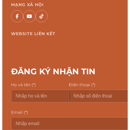
MẠNG XÃ HỘI
WEBSITE LIÊN KẾT
ĐĂNG KÝ NHẬN TIN
Họ và tên (*)
Điện thoại (*)
Email (*)