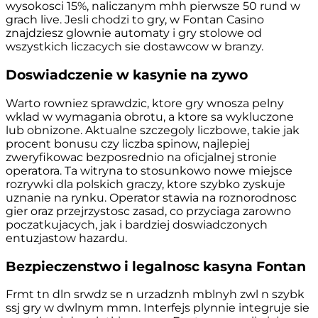
wysokosci 15%, naliczanym mhh pierwsze 50 rund w
grach live. Jesli chodzi to gry, w Fontan Casino
znajdziesz glownie automaty i gry stolowe od
wszystkich liczacych sie dostawcow w branzy.
Doswiadczenie w kasynie na zywo
Warto rowniez sprawdzic, ktore gry wnosza pelny
wklad w wymagania obrotu, a ktore sa wykluczone
lub obnizone. Aktualne szczegoly liczbowe, takie jak
procent bonusu czy liczba spinow, najlepiej
zweryfikowac bezposrednio na oficjalnej stronie
operatora. Ta witryna to stosunkowo nowe miejsce
rozrywki dla polskich graczy, ktore szybko zyskuje
uznanie na rynku. Operator stawia na roznorodnosc
gier oraz przejrzystosc zasad, co przyciaga zarowno
poczatkujacych, jak i bardziej doswiadczonych
entuzjastow hazardu.
Bezpieczenstwo i legalnosc kasyna Fontan
Frmt tn dln srwdz se n urzadznh mblnyh zwl n szybk
ssj gry w dwlnym mmn. Interfejs plynnie integruje sie