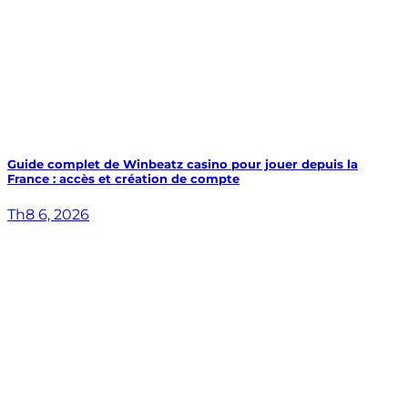
Guide complet de Winbeatz casino pour jouer depuis la
France : accès et création de compte
Th8 6, 2026