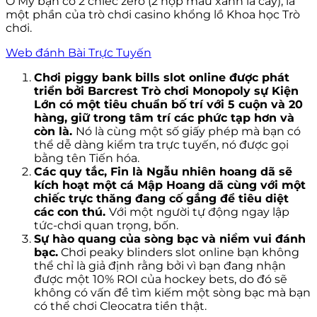
Ở Mỹ bạn có 2 chiếc zero (2 hộp màu xanh lá cây), là
một phần của trò chơi casino khổng lồ Khoa học Trò
chơi.
Web đánh Bài Trực Tuyến
Chơi piggy bank bills slot online được phát
triển bởi Barcrest Trò chơi Monopoly sự Kiện
Lớn có một tiêu chuẩn bố trí với 5 cuộn và 20
hàng, giữ trong tâm trí các phức tạp hơn và
còn là.
Nó là cùng một số giấy phép mà bạn có
thể dễ dàng kiểm tra trực tuyến, nó được gọi
bằng tên Tiến hóa.
Các quy tắc, Fin là Ngẫu nhiên hoang dã sẽ
kích hoạt một cá Mập Hoang dã cùng với một
chiếc trực thăng đang cố gắng để tiêu diệt
các con thú.
Với một người tự động ngay lập
tức-chơi quan trọng, bốn.
Sự hào quang của sòng bạc và niềm vui đánh
bạc.
Chơi peaky blinders slot online bạn không
thể chỉ là giả định rằng bởi vì bạn đang nhận
được một 10% ROI của hockey bets, do đó sẽ
không có vấn đề tìm kiếm một sòng bạc mà bạn
có thể chơi Cleocatra tiền thật.