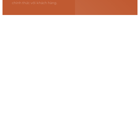
chính thức với khách hàng.