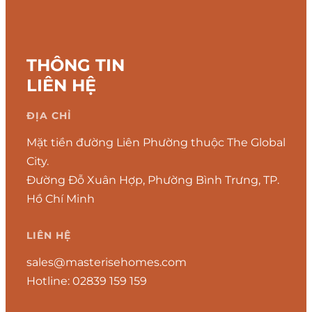
THÔNG TIN
LIÊN HỆ
ĐỊA CHỈ
Mặt tiền đường Liên Phường thuộc The Global
City.
Đường Đỗ Xuân Hợp, Phường Bình Trưng, TP.
Hồ Chí Minh
LIÊN HỆ
sales@masterisehomes.com
Hotline:
02839 159 159