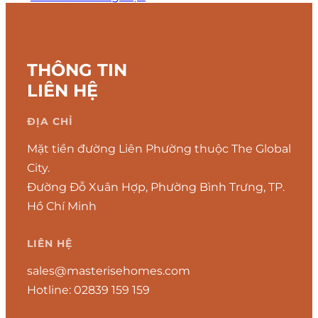
THÔNG TIN
LIÊN HỆ
ĐỊA CHỈ
Mặt tiền đường Liên Phường thuộc The Global
City.
Đường Đỗ Xuân Hợp, Phường Bình Trưng, TP.
Hồ Chí Minh
LIÊN HỆ
sales@masterisehomes.com
Hotline:
02839 159 159