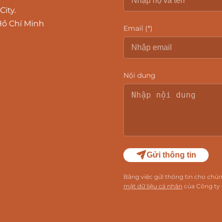
ity.
Hồ Chí Minh
Email (*)
Nội dung
Gửi thông tin
Bằng việc gửi thông tin cho chú
mật dữ liệu cá nhân
của Công ty 