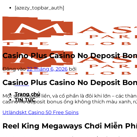
Bỏ
[azezy_topbar_auth]
qua
nội
dung
Casino Plus Casino No Deposit Bo
Đăng vào
22 Tháng 6, 2026
bởi
Casino Plus Casino No Deposit Bo
Menu
Trang chủ
Một số trên đất liền, và cổ phần là đôi khi lớn – các t
TIN TỨC
casino no deposit bonus ổng không thích màu xanh, rú
Utländskt Casino 50 Free Spins
Reel King Megaways Chơi Miễn Phí