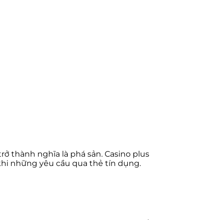
trở thành nghĩa là phá sản. Casino plus
khi những yêu cầu qua thẻ tín dụng.