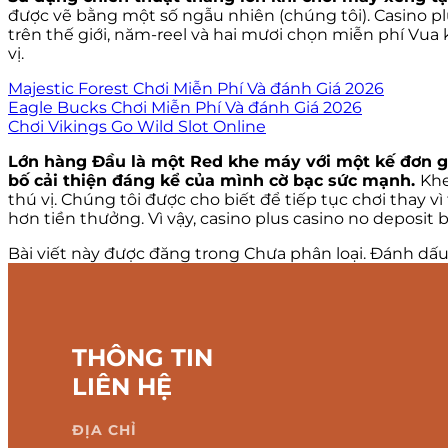
được vẽ bằng một số ngẫu nhiên (chúng tôi). Casino pl
trên thế giới, năm-reel và hai mươi chọn miễn phí Vua k
vị.
Majestic Forest Chơi Miễn Phí Và đánh Giá 2026
Eagle Bucks Chơi Miễn Phí Và đánh Giá 2026
Chơi Vikings Go Wild Slot Online
Lớn hàng Đầu là một Red khe máy với một kế đơn gi
bố cải thiện đáng kể của mình cờ bạc sức mạnh.
Khe
thú vị. Chúng tôi được cho biết để tiếp tục chơi thay 
hơn tiền thưởng. Vì vậy, casino plus casino no deposit b
Bài viết này được đăng trong Chưa phân loại. Đánh dấ
THÔNG TIN
LIÊN HỆ
ĐỊA CHỈ